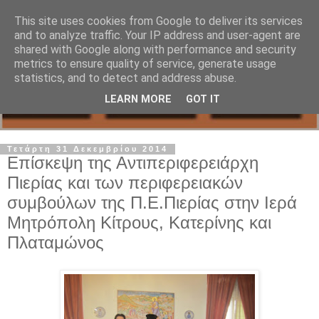
This site uses cookies from Google to deliver its services
and to analyze traffic. Your IP address and user-agent are
shared with Google along with performance and security
metrics to ensure quality of service, generate usage
statistics, and to detect and address abuse.
LEARN MORE
GOT IT
Τετάρτη 31 Δεκεμβρίου 2014
Επίσκεψη της Αντιπεριφερειάρχη
Πιερίας και των περιφερειακών
συμβούλων της Π.Ε.Πιερίας στην Ιερά
Μητρόπολη Κίτρους, Κατερίνης και
Πλαταμώνος