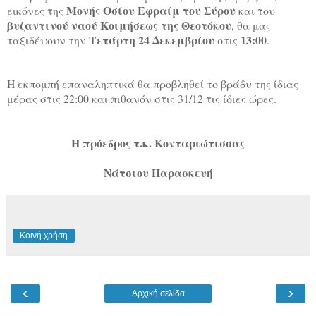
Μονής Οσίου Εφραίμ του Σύρου
εικόνες της
και του
βυζαντινού ναού Κοιμήσεως της Θεοτόκου
, θα μας
Τετάρτη 24 Δεκεμβρίου
13:00
ταξιδέψουν την
στις
.
Η εκπομπή επαναληπτικά θα προβληθεί το βράδυ της ίδιας
μέρας στις 22:00 και πιθανόν στις 31/12 τις ίδιες ώρες.
Η πρόεδρος τ.κ. Κονταριώτισσας
Νάτσιου Παρασκευή
Κοινή χρήση
‹
›
Αρχική σελίδα