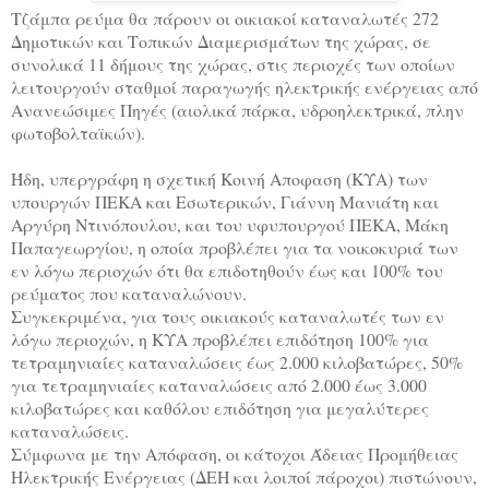
Τζάμπα ρεύμα θα πάρουν οι οικιακοί καταναλωτές 272
Δημοτικών και Τοπικών Διαμερισμάτων της χώρας, σε
συνολικά 11 δήμους της χώρας, στις περιοχές των οποίων
λειτουργούν σταθμοί παραγωγής ηλεκτρικής ενέργειας από
Ανανεώσιμες Πηγές (αιολικά πάρκα, υδροηλεκτρικά, πλην
φωτοβολταϊκών).
Ήδη, υπεργράφη η σχετική Κοινή Αποφαση (ΚΥΑ) των
υπουργών ΠΕΚΑ και Εσωτερικών, Γιάννη Μανιάτη και
Αργύρη Ντινόπουλου, και του υφυπουργού ΠΕΚΑ, Μάκη
Παπαγεωργίου, η οποία προβλέπει για τα νοικοκυριά των
εν λόγω περιοχών ότι θα επιδοτηθούν έως και 100% του
ρεύματος που καταναλώνουν.
Συγκεκριμένα, για τους οικιακούς καταναλωτές των εν
λόγω περιοχών, η ΚΥΑ προβλέπει επιδότηση 100% για
τετραμηνιαίες καταναλώσεις έως 2.000 κιλοβατώρες, 50%
για τετραμηνιαίες καταναλώσεις από 2.000 έως 3.000
κιλοβατώρες και καθόλου επιδότηση για μεγαλύτερες
καταναλώσεις.
Σύμφωνα με την Απόφαση, οι κάτοχοι Άδειας Προμήθειας
Ηλεκτρικής Ενέργειας (ΔΕΗ και λοιποί πάροχοι) πιστώνουν,