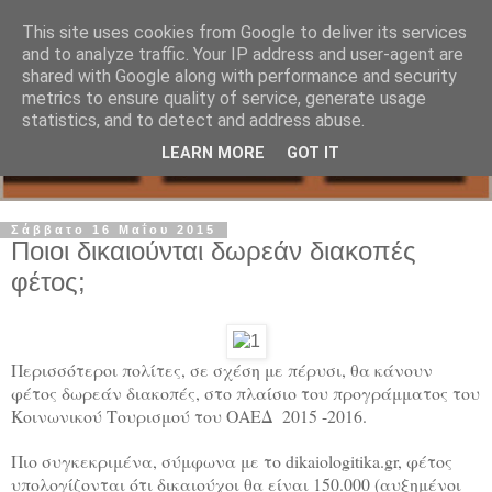
This site uses cookies from Google to deliver its services
and to analyze traffic. Your IP address and user-agent are
shared with Google along with performance and security
metrics to ensure quality of service, generate usage
statistics, and to detect and address abuse.
LEARN MORE
GOT IT
Σάββατο 16 Μαΐου 2015
Ποιοι δικαιούνται δωρεάν διακοπές
φέτος;
Περισσότεροι πολίτες, σε σχέση με πέρυσι, θα κάνουν
φέτος δωρεάν διακοπές, στο πλαίσιο του προγράμματος του
Κοινωνικού Τουρισμού του ΟΑΕΔ 2015 -2016.
Πιο συγκεκριμένα, σύμφωνα με το dikaiologitika.gr, φέτος
υπολογίζονται ότι δικαιούχοι θα είναι 150.000 (αυξημένοι