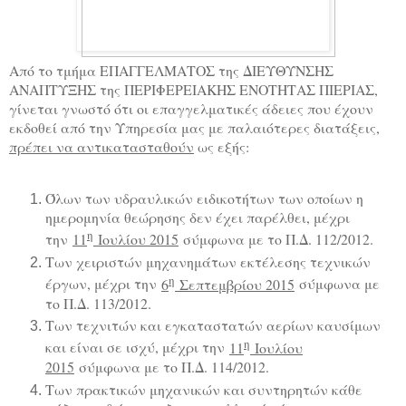
Από το τμήμα ΕΠΑΓΓΕΛΜΑΤΟΣ της ΔΙΕΥΘΥΝΣΗΣ
ΑΝΑΠΤΥΞΗΣ της ΠΕΡΙΦΕΡΕΙΑΚΗΣ ΕΝΟΤΗΤΑΣ ΠΙΕΡΙΑΣ,
γίνεται γνωστό ότι οι επαγγελματικές άδειες που έχουν
εκδοθεί από την Υπηρεσία μας με παλαιότερες διατάξεις,
πρέπει να αντικατασταθούν
ως εξής:
Όλων των υδραυλικών ειδικοτήτων των οποίων η
ημερομηνία θεώρησης δεν έχει παρέλθει, μέχρι
η
την
11
Ιουλίου 2015
σύμφωνα με το Π.Δ. 112/2012.
Των χειριστών μηχανημάτων εκτέλεσης τεχνικών
η
έργων, μέχρι την
6
Σεπτεμβρίου 2015
σύμφωνα με
το Π.Δ. 113/2012.
Των τεχνιτών και εγκαταστατών αερίων καυσίμων
η
και είναι σε ισχύ, μέχρι την
11
Ιουλίου
2015
σύμφωνα με το Π.Δ. 114/2012.
Των πρακτικών μηχανικών και συντηρητών κάθε