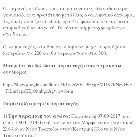
Οι παροχές σε όλους τους συμμετέχοντες είναι ιδιαίτερα
γενναιόδωρες: πρωτότυπο μετάλλιο, αναμνηστικό δίπλωμα,
τεχνικό μπλουζάκι (
t
-
shirt
), φρούτα, φιαλίδιο λευκού οίνου,
ατομικό γεύμα, παγωτό. Το κόστος συμμετοχής ορίστηκε
στα 5 ευρώ.
O
ι συμμετοχές, στα δύο αγωνίσματα, μέχρι τώρα έχουν
ξεπεράσει τις 220 και θα περιοριστούν στις 300.
Μπορείτε να δηλώσετε συμμετοχή στον παρακάτω
σύνδεσμο:
https://docs.google.com/forms/d/1ydaWFU9EVgEMUK7lfNeyHvF
_FlLm8epsKEjOnhbgcAg/viewform
Παραλαβή αριθμών συμμετοχής:
Την παραμονή του αγώνα:
1)
Παρασκευή 07-09-2017
και
ώρες 19:00 - 21:00 από την έδρα του Μορφωτικού Ποντιακού
Συλλόγου Νέας Τραπεζούντας (Κεντρική Πλατεία Νέας
Τραπεζούντας)