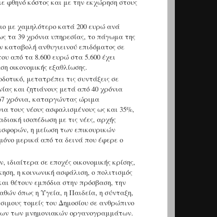
με φθηνό κόστος και με την εκχώρηση στους
όγιο με χαμηλότερο κατά 200 ευρώ ανά
ως τα 39 χρόνια υπηρεσίας, το πάγωμα της
ην καταβολή ανθυγιεινού επιδόματος σε
υ από τα 8.600 ευρώ στα 5.600 έχει
ση οικονομικής εξαθλίωσης.
δοτικό, μετατρέπει τις συντάξεις σε
ίας και ζητιάνους μετά από 40 χρόνια
 67 χρόνια, καταργώντας ώριμα
ια τους νέους ασφαλισμένους ως και 35%,
διακή ισοπέδωση με τις νέες, αρχής
εισφορών, η μείωση των επικουρικών
όνο μερικά από τα δεινά που έφερε ο
 ιδιαίτερα σε εποχές οικονομικής κρίσης,
κηση, η κοινωνική ασφάλιση, ο πολιτισμός
 και θέτουν εμπόδια στην πρόσβαση, την
θών όπως η Υγεία, η Παιδεία, η σύνταξη,
σιμους τομείς του Δημοσίου σε ανθρώπινο
σεων των μνημονιακών οργανογραμμάτων.