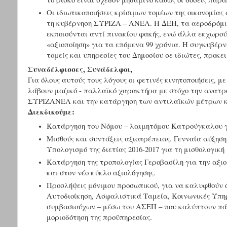
Οι ιδιωτικοποιήσεις κρίσιμων τομέων της οικονομία
τη κυβέρνηση ΣΥΡΙΖΑ – ΑΝΕΛ. Η ΔΕΗ, τα αεροδρόμι
εκποιούνται αντί πινακίου φακής, ενώ άλλα εκχωρο
«αξιοποίηση» για τα επόμενα 99 χρόνια. Η συγκυβέρν
τομείς και υπηρεσίες του Δημοσίου σε ιδιώτες, προκε
Συναδέλφισσες, Συνάδελφοι,
Για όλους αυτούς τους λόγους οι φετινές κινητοποιήσεις, μ
λάβουν μαζικό - παλλαϊκό χαρακτήρα με στόχο την ανατρο
ΣΥΡΙΖΑΝΕΛ και την κατάργηση των αντιλαϊκών μέτρων κ
Διεκδικούμε:
Κατάργηση του Νόμου – λαιμητόμου Κατρούγκαλου για
Μισθούς και συντάξεις αξιοπρέπειας. Γενναία αύξη
Υπολογισμό της διετίας 2016-2017 για τη μισθολογική 
Κατάργηση της τροπολογίας Γεροβασίλη για την αξιο
και στον νέο κύκλο αξιολόγησης.
Προσλήψεις μόνιμου προσωπικού, για να καλυφθούν ό
Αυτοδιοίκηση, Ασφαλιστικά Ταμεία, Κοινωνικές Υπη
συμβασιούχων – μέσω του ΑΣΕΠ – που καλύπτουν πάγ
μοριοδότηση της προϋπηρεσίας.