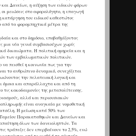
και Δανείων, η αύξηση των ειδικών φόρων
 οι μειώσεις στο αφορολόγητο, η υπαγωγή
η κατάργηση του ειδικού καθεστώτος
νο από τα φορομπηχτικά μέτρα της
δαία και στο δημόσιο, υποβαθμίζοντας
ς μια νέα γενιά συμβασιούχων χωρίς
ακά δικαιώματα. Η πολιτική ομηρεία και η
τών των εμβαλωματικών πολιτικών.
 να πεισθεί η κοινωνία πως για την
ναι το ανθρώπινο δυναμικό, συνεχίζεται
θωώνοντας την πελατειακή λογική και
αι όμοια και απαράλλαχτα και από τη
 τις κακοδαιμονίες της μεταπολίτευσης.
ριασμούς, αλλά και περιουσιακών
οπληρωμής είναι αναγκαία με νομοθετική
Κατσέλη. Η μείωση κατά 50% των
 Ταμείου Παρακαταθηκών και Δανείων και
 απαίτηση όλων των δανειοληπτών. Τα
στις τράπεζες δεν υπερβαίνουν το 2,5%, ενώ
ακρατούνται από το μισθό ή τη σύνταξη.