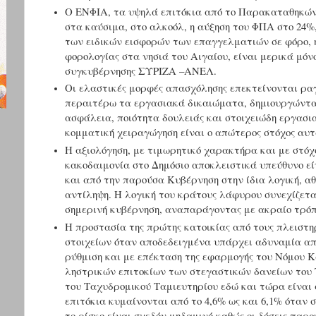
Ο ΕΝΦΙΑ, τα υψηλά επιτόκια από το Παρακαταθηκών 
στα καύσιμα, στο αλκοόλ, η αύξηση του ΦΠΑ στο 24%,
των ειδικών εισφορών των επαγγελματιών σε φόρο, 
φορολογίας στα νησιά του Αιγαίου, είναι μερικά μό
συγκυβέρνησης ΣΥΡΙΖΑ –ΑΝΕΛ.
Οι ελαστικές μορφές απασχόλησης επεκτείνονται ραγ
περαιτέρω τα εργασιακά δικαιώματα, δημιουργώντα
ασφάλεια, ποιότητα δουλειάς και στοιχειώδη εργασι
κομματική χειραγώγηση είναι ο απώτερος στόχος αυ
Η αξιολόγηση, με τιμωρητικό χαρακτήρα και με στόχο
κακοδαιμονία στο Δημόσιο αποκλειστικά υπεύθυνο εί
και από την παρούσα Κυβέρνηση στην ίδια λογική, α
αντίληψη. Η λογική του κράτους λάφυρου συνεχίζετ
σημερινή κυβέρνηση, αναπαράγοντας με ακραίο τρόπο
Η προστασία της πρώτης κατοικίας από τους πλειστη
στοιχείων όταν αποδεδειγμένα υπάρχει αδυναμία απ
ρύθμιση και με επέκταση της εφαρμογής του Νόμου 
ληστρικών επιτοκίων των στεγαστικών δανείων του
του Ταχυδρομικού Ταμιευτηρίου εδώ και τώρα είναι
επιτόκια κυμαίνονται από το 4,6% ως και 6,1% όταν 
το ρίσκο είναι σχεδόν μηδαμινό καθώς οι δόσεις παρ