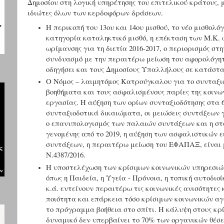
Δημοσίου στη λογική υπηρέτησης του επιτελικού κράτους, 
ιδιώτες όλων των κερδοφόρων δράσεων.
Η περικοπή του 13ου και 14ου μισθού, το νέο μισθολ
κατηγορία καταληκτικό μισθό, η επέκταση των Μ.Κ. 
ωρίμανσης για τη διετία 2016-2017, ο περιορισμός στ
συνδυασμό με την περαιτέρω μείωση του αφορολόγητο
οδηγήσει και τους Δημοσίους Υπαλλήλους σε κατάστα
Ο Νόμος – λαιμητόμος Κατρούγκαλου για το συνταξιο
βοηθήματα και τους ασφαλισμένους παρίες της κοινων
εργασίας. Η αύξηση των ορίων συνταξιοδότησης στα
συνταξιοδοτικά δικαιώματα, οι μειώσεις συντάξεων γ
ο επανυπολογισμός των παλαιών συντάξεων και η στα
γενομένης από το 2019, η αύξηση των ασφαλιστικών 
συντάξεων, η περαιτέρω μείωση του ΕΦΑΠΑΞ, είναι μ
Ν.4387/2016.
Η υποστελέχωση των κρίσιμων κοινωνικών υπηρεσιών,
όπως η Παιδεία, η Υγεία - Πρόνοια, η τοπική αυτοδιοί
κ.ά. εντείνουν περαιτέρω τις κοινωνικές ανισότητες
ποιότητα και επάρκεια τόσο κρίσιμων κοινωνικών αγα
το πρόγραμμα βοήθεια στο σπίτι. Η κάλυψη στους κρί
δυναμικό δεν υπερβαίνει το 70% των οργανικών θέ