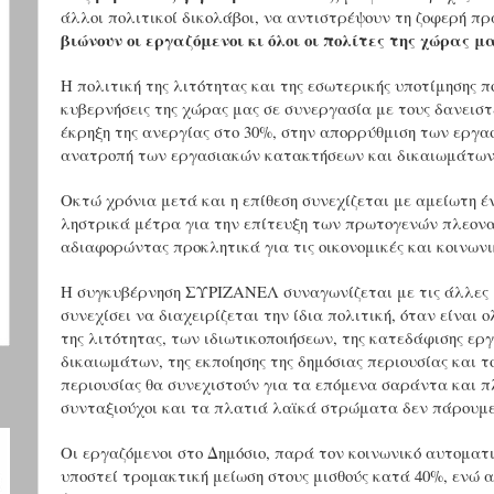
άλλοι πολιτικοί δικολάβοι, να αντιστρέψουν τη ζοφερή π
βιώνουν οι εργαζόμενοι κι όλοι οι πολίτες της χώρας μ
Η πολιτική της λιτότητας και της εσωτερικής υποτίμησης π
κυβερνήσεις της χώρας μας σε συνεργασία με τους δανειστ
έκρηξη της ανεργίας στο 30%, στην απορρύθμιση των εργα
ανατροπή των εργασιακών κατακτήσεων και δικαιωμάτων
Οκτώ χρόνια μετά και η επίθεση συνεχίζεται με αμείωτη έ
ληστρικά μέτρα για την επίτευξη των πρωτογενών πλεονα
αδιαφορώντας προκλητικά για τις οικονομικές και κοινωνι
Η συγκυβέρνηση ΣΥΡΙΖΑΝΕΛ συναγωνίζεται με τις άλλες μ
συνεχίσει να διαχειρίζεται την ίδια πολιτική, όταν είναι 
της λιτότητας, των ιδιωτικοποιήσεων, της κατεδάφισης ε
δικαιωμάτων, της εκποίησης της δημόσιας περιουσίας και τ
περιουσίας θα συνεχιστούν για τα επόμενα σαράντα και πλέ
συνταξιούχοι και τα πλατιά λαϊκά στρώματα δεν πάρουμε 
Οι εργαζόμενοι στο Δημόσιο, παρά τον κοινωνικό αυτοματ
υποστεί τρομακτική μείωση στους μισθούς κατά 40%, ενώ α