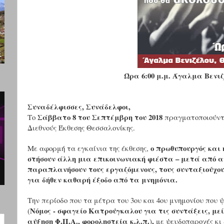
Ώρα 6:00 μ.μ. Άγαλμα Βενι
Συναδέλφισσες, Συνάδελφοι,
Σάββατο 8 του Σεπτέμβρη του 2018
Το
πραγματοποιούντα
Διεθνούς Έκθεσης Θεσσαλονίκης.
ο πρωθυπουργός και
Με αφορμή τα εγκαίνια της έκθεσης,
στήσουν άλλη μια επικοινωνιακή φιέστα – μετά από αυ
παραπλανήσουν τους εργαζόμενους, τους συνταξιούχους
για δήθεν καθαρή έξοδο από τα μνημόνια.
Την περίοδο που τα μέτρα του 3ου και 4ου μνημονίου που 
Νόμος - σφαγείο Κατρούγκαλου για τις συντάξεις, με
(
αύξηση Φ.Π.Α., φοροληστεία κ.λ.π.
,
)
με ψευδοπαροχές κι