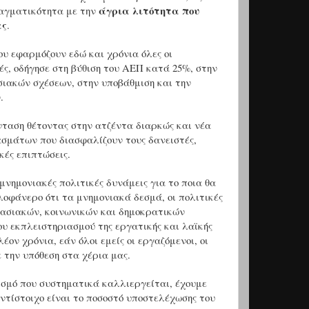
άγρια λιτότητα που
ραγματικότητα με την
ας
.
ου εφαρμόζουν εδώ και χρόνια όλες οι
ές, οδήγησε στη βύθιση του ΑΕΠ κατά 25%, στην
σιακών σχέσεων, στην υποβάθμιση και την
.
νταση θέτοντας στην ατζέντα διαρκώς και νέα
σμάτων που διασφαλίζουν τους δανειστές,
κές επιπτώσεις.
νημονιακές πολιτικές δυνάμεις για το ποια θα
ολοφάνερο ότι τα μνημονιακά δεσμά, οι πολιτικές
ργασιακών, κοινωνικών και δημοκρατικών
ου εκπλειστηριασμού της εργατικής και λαϊκής
ον χρόνια, εάν όλοι εμείς οι εργαζόμενοι, οι
την υπόθεση στα χέρια μας.
ισμό που συστηματικά καλλιεργείται, έχουμε
ντίστοιχο είναι το ποσοστό υποστελέχωσης του