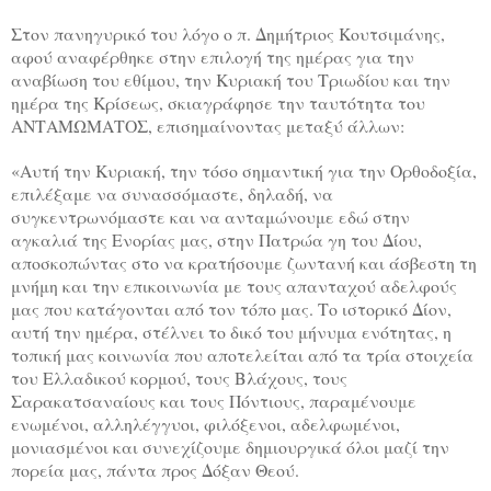
Στον πανηγυρικό του λόγο ο π. Δημήτριος Κουτσιμάνης,
αφού αναφέρθηκε στην επιλογή της ημέρας για την
αναβίωση του εθίμου, την Κυριακή του Τριωδίου και την
ημέρα της Κρίσεως, σκιαγράφησε την ταυτότητα του
ΑΝΤΑΜΩΜΑΤΟΣ, επισημαίνοντας μεταξύ άλλων:
«Αυτή την Κυριακή, την τόσο σημαντική για την Ορθοδοξία,
επιλέξαμε να συνασσόμαστε, δηλαδή, να
συγκεντρωνόμαστε και να ανταμώνουμε εδώ στην
αγκαλιά της Ενορίας μας, στην Πατρώα γη του Δίου,
αποσκοπώντας στο να κρατήσουμε ζωντανή και άσβεστη τη
μνήμη και την επικοινωνία με τους απανταχού αδελφούς
μας που κατάγονται από τον τόπο μας. Το ιστορικό Δίον,
αυτή την ημέρα, στέλνει το δικό του μήνυμα ενότητας, η
τοπική μας κοινωνία που αποτελείται από τα τρία στοιχεία
του Ελλαδικού κορμού, τους Βλάχους, τους
Σαρακατσαναίους και τους Πόντιους, παραμένουμε
ενωμένοι, αλληλέγγυοι, φιλόξενοι, αδελφωμένοι,
μονιασμένοι και συνεχίζουμε δημιουργικά όλοι μαζί την
πορεία μας, πάντα προς Δόξαν Θεού.