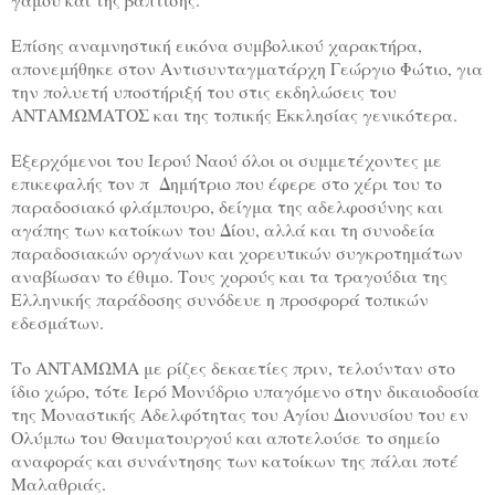
Επίσης αναμνηστική εικόνα συμβολικού χαρακτήρα,
απονεμήθηκε στον Αντισυνταγματάρχη Γεώργιο Φώτιο, για
την πολυετή υποστήριξή του στις εκδηλώσεις του
ΑΝΤΑΜΩΜΑΤΟΣ και της τοπικής Εκκλησίας γενικότερα.
Εξερχόμενοι του Ιερού Ναού όλοι οι συμμετέχοντες με
επικεφαλής τον π Δημήτριο που έφερε στο χέρι του το
παραδοσιακό φλάμπουρο, δείγμα της αδελφοσύνης και
αγάπης των κατοίκων του Δίου, αλλά και τη συνοδεία
παραδοσιακών οργάνων και χορευτικών συγκροτημάτων
αναβίωσαν το έθιμο. Τους χορούς και τα τραγούδια της
Ελληνικής παράδοσης συνόδευε η προσφορά τοπικών
εδεσμάτων.
Το ΑΝΤΑΜΩΜΑ με ρίζες δεκαετίες πριν, τελούνταν στο
ίδιο χώρο, τότε Ιερό Μονύδριο υπαγόμενο στην δικαιοδοσία
της Μοναστικής Αδελφότητας του Αγίου Διονυσίου του εν
Ολύμπω του Θαυματουργού και αποτελούσε το σημείο
αναφοράς και συνάντησης των κατοίκων της πάλαι ποτέ
Μαλαθριάς.