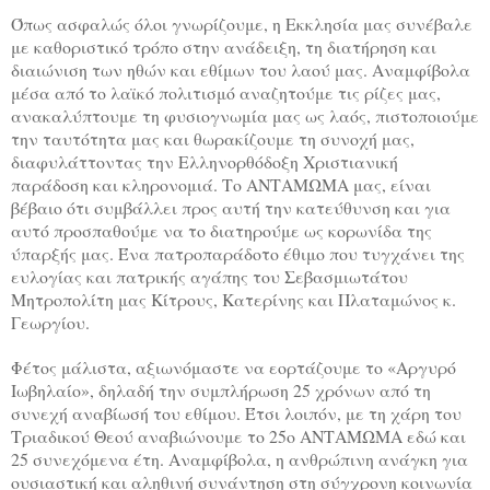
Όπως ασφαλώς όλοι γνωρίζουμε, η Εκκλησία μας συνέβαλε
με καθοριστικό τρόπο στην ανάδειξη, τη διατήρηση και
διαιώνιση των ηθών και εθίμων του λαού μας. Αναμφίβολα
μέσα από το λαϊκό πολιτισμό αναζητούμε τις ρίζες μας,
ανακαλύπτουμε τη φυσιογνωμία μας ως λαός, πιστοποιούμε
την ταυτότητα μας και θωρακίζουμε τη συνοχή μας,
διαφυλάττοντας την Ελληνορθόδοξη Χριστιανική
παράδοση και κληρονομιά. Το ΑΝΤΑΜΩΜΑ μας, είναι
βέβαιο ότι συμβάλλει προς αυτή την κατεύθυνση και για
αυτό προσπαθούμε να το διατηρούμε ως κορωνίδα της
ύπαρξής μας. Ένα πατροπαράδοτο έθιμο που τυγχάνει της
ευλογίας και πατρικής αγάπης του Σεβασμιωτάτου
Μητροπολίτη μας Κίτρους, Κατερίνης και Πλαταμώνος κ.
Γεωργίου.
Φέτος μάλιστα, αξιωνόμαστε να εορτάζουμε το «Αργυρό
Ιωβηλαίο», δηλαδή την συμπλήρωση 25 χρόνων από τη
συνεχή αναβίωσή του εθίμου. Έτσι λοιπόν, με τη χάρη του
Τριαδικού Θεού αναβιώνουμε το 25ο ΑΝΤΑΜΩΜΑ εδώ και
25 συνεχόμενα έτη. Αναμφίβολα, η ανθρώπινη ανάγκη για
ουσιαστική και αληθινή συνάντηση στη σύγχρονη κοινωνία