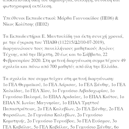
φωτογραφική εκτέλεση.
Υπεύθυνοι Εκπαιδευτικοί: Mάρθα Γιαννακίδου (ΠΕ06) &
Νίκος Κολίτσης (ΠΕ02)
Τα Εκπαιδευτήρια Ε. Μαντουλίδη για έκτη συνεχή χρονιά,
με την έγκριση του ΥΠΑΙΘ (112215/Δ2/10-07-2019),
διοργανώνουν τους πανελλήνιους μαθητικούς Αγώνες
Τέχνης, από την Πέμπτη, 20 έως και το Σάββατο, 22
Φεβρουαρίου 2020. Στη φετινή διοργάνωση συμμετέχουν 49
σχολεία και πάνω από 700 μαθητές από όλη την Ελλάδα.
Τα σχολεία που συμμετείχαν στη φετινή διοργάνωση:
1ο ΓΕΛ Θερμαϊκού, 1ο ΓΕΛ Λάρισας, 1ο ΓΕΛ Ξάνθης, 1ο ΓΕΛ
Χαλκίδας, 1ο ΓΕΛ Χίου, 1ο Γυμνάσιο Λιβαδοχωρίου, 1ο
Γυμνάσιο Παλαμά, 1ο ΕΠΑΛ Αριδαίας, 1ο ΕΠΑΛ Κιάτου, 1ο
ΕΠΑΛ Ν. Ιωνίας Μαγνησίας, 1ο ΕΠΑΛ Υμηττού
Παπαστράτειος, 2ο ΓΕΛ Καλυβίων, 2ο ΓΕΛ Ξάνθης, 2ο ΓΕΛ
Φαρσάλων, 2ο Γυμνάσιο Καλυβίων, 2ο Γυμνάσιο
Κομοτηνής, 2ο Γυμνάσιο Τυρνάβου, 3ο ΓΕΛ Ευόσμου, 3ο
ΓΕΛ Καβάλας, 5ο ΓΕΛ Καβάλας, 5ο Γυμνάσιο Ξάνθης, 6ο