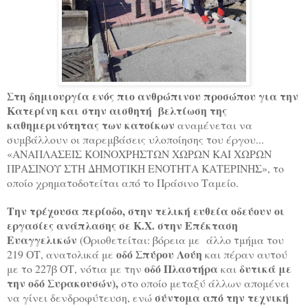
Στη δημιουργία ενός πιο ανθρώπινου προσώπου για την
Κατερίνη και στην αισθητή βελτίωση της
καθημερινότητας των κατοίκων
αναμένεται να
συμβάλλουν οι παρεμβάσεις υλοποίησης του έργου...
«ΑΝΑΠΛΑΣΕΙΣ ΚΟΙΝΟΧΡΗΣΤΩΝ ΧΩΡΩΝ ΚΑΙ ΧΩΡΩΝ
ΠΡΑΣΙΝΟΥ ΣΤΗ ΔΗΜΟΤΙΚΗ ΕΝΟΤΗΤΑ ΚΑΤΕΡΙΝΗΣ», το
οποίο χρηματοδοτείται από το Πράσινο Ταμείο.
Την τρέχουσα περίοδο, στην τελική ευθεία οδεύουν οι
εργασίες ανάπλασης σε Κ.Χ. στην Επέκταση
Ευαγγελικών
(Οριοθετείται: βόρεια με άλλο τμήμα του
οδό Σπύρου Λούη
219 ΟΤ, ανατολικά με
και πέραν αυτού
οδό Πλαστήρα
δυτικά με
με το 227β ΟΤ, νότια με την
και
την οδό Συρακουσών),
στο οποίο μεταξύ άλλων απομένει
σύντομα από την τεχνική
να γίνει δενδροφύτευση, ενώ