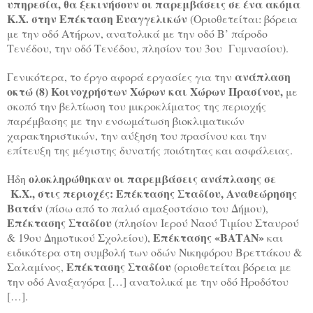
υπηρεσία, θα ξεκινήσουν οι παρεμβάσεις σε ένα ακόμα
Κ.Χ. στην Επέκταση Ευαγγελικών
(Οριοθετείται: βόρεια
με την οδό Ατήρων, ανατολικά με την οδό Β’ πάροδο
Τενέδου, την οδό Τενέδου, πλησίον του 3ου Γυμνασίου).
ανάπλαση
Γενικότερα, το έργο αφορά εργασίες για την
οκτώ (8) Κοινοχρήστων Χώρων και Χώρων Πρασίνου,
με
σκοπό την βελτίωση του μικροκλίματος της περιοχής
παρέμβασης με την ενσωμάτωση βιοκλιματικών
χαρακτηριστικών, την αύξηση του πρασίνου και την
επίτευξη της μέγιστης δυνατής ποιότητας και ασφάλειας.
ολοκληρώθηκαν οι παρεμβάσεις ανάπλασης σε
Ήδη
Κ.Χ.,
στις περιοχές: Επέκτασης Σταδίου, Αναθεώρησης
Βατάν
(πίσω από το παλιό αμαξοστάσιο του Δήμου),
Επέκτασης Σταδίου
(πλησίον Ιερού Ναού Τιμίου Σταυρού
Επέκτασης «ΒΑΤΑΝ»
& 19ου Δημοτικού Σχολείου),
και
ειδικότερα στη συμβολή των οδών Νικηφόρου Βρεττάκου &
Επέκτασης Σταδίου
Σαλαμίνος,
(οριοθετείται βόρεια με
την οδό Αναξαγόρα […] ανατολικά με την οδό Ηροδότου
[…].