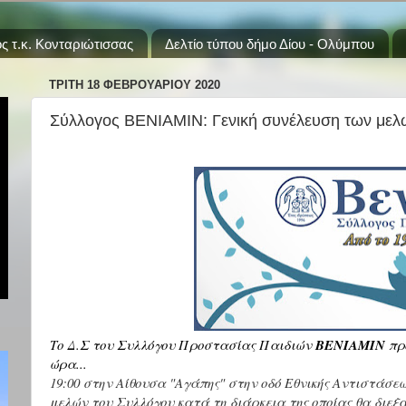
ς τ.κ. Κονταριώτισσας
Δελτίο τύπου δήμο Δίου - Ολύμπου
ΤΡΊΤΗ 18 ΦΕΒΡΟΥΑΡΊΟΥ 2020
Σύλλογος ΒΕΝΙΑΜΙΝ: Γενική συνέλευση των μελ
Το Δ.Σ του Συλλόγου Προστασίας Παιδιών
ΒΕΝΙΑΜΙΝ
προ
ώρα...
19:00 στην Αίθουσα "Αγάπης" στην οδό Εθνικής Αντιστάσε
μελών του Συλλόγου κατά τη διάρκεια της οποίας θα διεξα