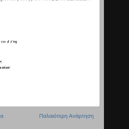
να 4 έτη
ς
ασίου
δα
Παλαιότερη Ανάρτηση