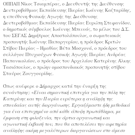
ΟΠΠΑΠ Νίκος Τσιαμπέρας, ο Διευθυντής της Διεύθυνσης
Δευτεροβάθμιας Εκπαίδευσης Πιερίας Ιωάννης Καζταρίδης,
η υπεύθυνη Φυσικής Αγωγής της Διεύθυνσης
Δευτεροβάθμιας Εκπαίδευσης Πιερίας Ευρώπη Στεφανίδου,
ο δημοτικός σύμβουλος Ιωάννης Μπεινάς, το μέλος του Δ.Σ.
του ΣΕΓΑΣ Δημήτριος Αποστολόπουλος, ο σωματειακός
προπονητής Ιωάννης Παπαργυρίου, η πρόεδρος Κριτών
Στίβου Πιερίας – Ημαθίας Βέτα Μοσχονά, ο πρόεδρος του
συλλόγου Πτυχιούχων Φυσικής Αγωγής Πιερίας Ανδρέας
Παπανικολάου, ο πρόεδρος του Αρχελάου Κατερίνης Άλκης
Τασιόπουλος, ο πρώην ομοσπονδιακός προπονητής στίβου
Σταύρος Ζουγγουρίδης.
Όπως ανέφερε ο Δήμαρχος κατά την έναρξη της
συνάντησης: «
Είναι σημαντική επιτυχία για την πόλη της
Κατερίνης και την Πιερία ευρύτερα η ανάληψη της
σπουδαίας αυτής διοργάνωσης. Εργαζόμαστε ήδη μεθοδικά
για ένα επιτυχημένο από κάθε άποψη πρωτάθλημα, με
έμφαση στη φιλοξενία, την άρτια οργανωτική και
αγωνιστική έκβασή του, που θα αποτελέσει την αφετηρία
ανάληψης ακόμη μεγαλύτερων διοργανώσεων στο άμεσο