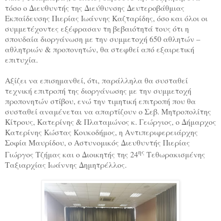
τόσο ο Διευθυντής της Διεύθυνσης Δευτεροβάθμιας
Εκπαίδευσης Πιερίας Ιωάννης Καζταρίδης, όσο και όλοι οι
συμμετέχοντες εξέφρασαν τη βεβαιότητά τους ότι η
σπουδαία διοργάνωση με την συμμετοχή 650 αθλητών –
αθλητριών & προπονητών, θα στεφθεί από εξαιρετική
επιτυχία.
Αξίζει να επισημανθεί, ότι, παράλληλα θα συσταθεί
τεχνική επιτροπή της διοργάνωσης με την συμμετοχή
προπονητών στίβου, ενώ την τιμητική επιτροπή που θα
συσταθεί αναμένεται να απαρτίζουν ο Σεβ. Μητροπολίτης
Κίτρους, Κατερίνης & Πλαταμώνος κ. Γεώργιος, ο Δήμαρχος
Κατερίνης Κώστας Κουκοδήμος, η Αντιπεριφερειάρχης
Σοφία Μαυρίδου, ο Αστυνομικός Διευθυντής Πιερίας
ης
Γιώργος Τζήμας και ο Διοικητής της 24
Τεθωρακισμένης
Ταξιαρχίας Ιωάννης Δημητρέλλος.