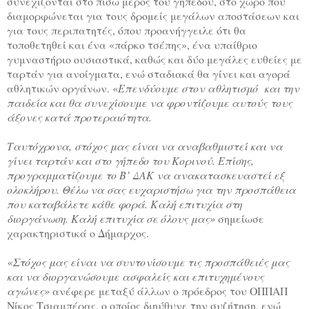
συνεχίζονται στο πίσω μέρος του γηπέδου, στο χώρο που
διαμορφώνεται για τους δρομείς μεγάλων αποστάσεων και
για τους περιπατητές, όπου προανήγγειλε ότι θα
τοποθετηθεί και ένα «πάρκο τσέπης», ένα υπαίθριο
γυμναστήριο ουσιαστικά, καθώς και δύο μεγάλες ευθείες με
ταρτάν για ανοίγματα, ενώ σταδιακά θα γίνει και αγορά
αθλητικών οργάνων. «
Επενδύουμε στον
αθλητισμό και την
παιδεία και θα συνεχίσουμε να φροντίζουμε αυτούς τους
άξονες κατά προτεραιότητα.
Ταυτόχρονα, στόχος μας είναι να αναβαθμιστεί και να
γίνει ταρτάν και στο γήπεδο του Κορινού. Επίσης,
προγραμματίζουμε το Β’ ΔΑΚ να ανακατασκευαστεί εξ
ολοκλήρου. Θέλω να σας ευχαριστήσω για την προσπάθεια
που καταβάλετε κάθε φορά. Καλή επιτυχία στη
διοργάνωση. Καλή επιτυχία σε όλους μας»
σημείωσε
χαρακτηριστικά ο Δήμαρχος.
«Στόχος μας είναι να συντονίσουμε τις προσπάθειές μας
και να διοργανώσουμε ασφαλείς και επιτυχημένους
αγώνες»
ανέφερε μεταξύ άλλων ο πρόεδρος του ΟΠΠΑΠ
Νίκος Τσιαμπέρας, ο οποίος διηύθυνε την συζήτηση, ενώ