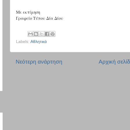
Με εκτίμηση
Γραφείο Τύπου Δία Δίου
Labels:
Αθλητικά
Νεότερη ανάρτηση
Αρχική σελί