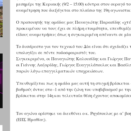
μεσημέρι της Κυριακής (9/2 – 15:00) κόντρα στον ουραγό
αναμέτρηση που διεξάγεται στο πλαίσιο της 19η αγωνιστική
Ο προπονητής της ομάδας μας Παναγιώτης Παρασίδης «χτύ
προκειμένου να τους έχει σε πλήρη ετοιμότητα, υπενθυμίζο
είδους αναμετρήσεις όπως η συγκεκριμένη απέναντι σε μί
Το δυσάρεστο για τον τεχνικό του Δία είναι ότι σχεδιάζει
υπολογίζει σε πέντε ποδοσφαιριστές του.
Συγκεκριμένα, οι Παναγιώτης Καλουσίδης και Γιώργος Πα
οι Γιάννης Λαζαρίδης, Γιώργος Ευαγγελόπουλος και Βασίλ
παρών λόγω επαγγελματικών υποχρεώσεων.
Υπενθυμίζεται πως η ομάδα μας αυτή τη στιγμή βρίσκεται 
βαθμούς όντας στο -1 από την ζώνη του υποβιβασμού με τ
βρίσκεται στην 14η και τελευταία θέση έχοντας αποκομίσει
Τον αγώνα ορίστηκε να διευθύνει ο κ. Ρηγόπουλος με α’ βοη
(ΕΠΣ Ημαθίας).