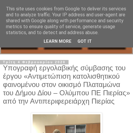
This site uses cookies from Google to deliver its services
and to analyze traffic. Your IP address and user-agent are
shared with Google along with performance and security
metrics to ensure quality of service, generate usage
statistics, and to detect and address abuse.
LEARN MORE
GOT IT
Τρίτη 4 Φεβρουαρίου 2020
Υπογραφή εργολαβικής σύμβασης του
έργου «Αντιμετώπιση κατολισθητικού
φαινομένου στον οικισμό Πλαταμώνα
του Δήμου Δίου – Ολύμπου ΠΕ Πιερίας»
από την Αντιπεριφερειάρχη Πιερίας