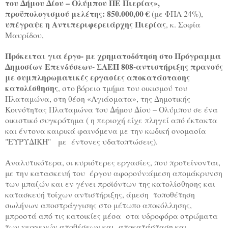
του Δήμου Δίου – Ολύμπου ΠΕ Πιερίας»,
προϋπολογισμού μελέτης: 850.000,00 €
(με ΦΠΑ 24%),
υπέγραψε η Αντιπεριφερειάρχης Πιερίας
, κ. Σοφία
Μαυρίδου,
Πρόκειται για έργο- με χρηματοδότηση στο Πρόγραμμα
Δημοσίων Επενδύσεων- ΣΑΕΠ 808-αντιστήριξης πρανούς
με συμπληρωματικές εργασίες αποκατάστασης
κατολίσθησης
, στο βόρειο τμήμα του οικισμού του
Πλαταμώνα, στη θέση «Αγιάσματα», της Δημοτικής
Κοινότητας Πλαταμώνα του Δήμου Δίου – Ολύμπου σε ένα
οικιστικό συγκρότημα ( η περιοχή είχε πληγεί από έκτακτα
και έντονα καιρικά φαινόμενα με την κωδική ονομασία
"ΕΥΡΥΔΙΚΗ" με έντονες υδατοπτώσεις).
Αναλυτικότερα, οι κυριότερες εργασίες, που προτείνονται,
με την κατασκευή του έργου αφορούν:άμεση απομάκρυνση
των μπαζών και εν γένει προϊόντων της κατολίσθησης και
κατασκευή τοίχων αντιστήριξης, άμεση τοποθέτηση
σωλήνων αποστράγγισης στο μέτωπο αποκόλλησης,
μπροστά από τις κατοικίες μέσα στα υδροφόρα στρώματα
των νεογενών αποθέσεων και αποκατάσταση και