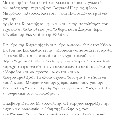
Με αφορμή τη λειτουργία πολυκαταστήματος γνωστής
αλυσίδας στην περιοχή του Βαρικού Πιερίας, η Ιερά
Μητρόπολη Κίτρους, Κατερίνης και Πλαταμώνος εμμένει
για την...
αργία της Κυριακής σύμφωνα
και με την τοποθέτηση που
είχε κάνει παλαιότερα για το θέμα και η Διαρκής Ιερά
Σύνοδος της Εκκλησίας της Ελλάδος.
Η ημέρα της Κυριακής είναι ημέρα αφιερωμένη στον Κύριο.
Η θέση της Εκκλησίας είναι η Κυριακή να παραμείνει αργία
ώστε να δίνεται η ευκαιρία στους χριστιανούς να
συμμετέχουν στη Θεία Λειτουργία και παράλληλα να τους
παρέχεται η δυνατότητα να αναπαύονται από τον κόπο της
εβδομάδος και να προετοιμάζονται και να
προγραμματίζουν τα όποια σχέδιά τους για την επόμενη
που ξεκινά. Μπορούν να την χρησιμοποιήσουν για την
πνευματική τους ενίσχυση, την οικογενειακή τους ενότητα,
τη σωματική τους ανακούφιση.
Ο Σεβασμιώτατος Μητροπολίτης κ. Γεώργιος εκφράζει την
ευχή να εισακουσθεί η θέση της Εκκλησίας, των
χριστιανών, των εμπορικών συλλόγων και σχεδόν όλων