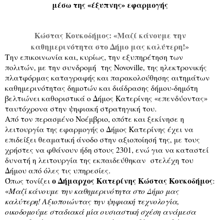
μέσω της «έξυπνης» εφαρμογής
Κώστας Κουκοδήμος: «Μαζί κάνουμε την
καθημερινότητα στο Δήμο μας καλύτερη!»
Την επικοινωνία και, κυρίως, την εξυπηρέτηση των
πολιτών, με την συνδρομή
της Νovoville, της ηλεκτρονικής
πλατφόρμας καταγραφής και παρακολούθησης αιτημάτων
καθημερινότητας δημοτών και διάδρασης δήμου-δημότη
βελτιώνει καθοριστικά ο Δήμος Κατερίνης «επενδύοντας»
ταυτόχρονα στην ψηφιακή στρατηγική του.
Από τον περασμένο Νοέμβριο, οπότε και ξεκίνησε η
λειτουργία της εφαρμογής ο Δήμος Κατερίνης
έχει να
επιδείξει θεαματική άνοδο στην αξιοποίησή της, με τους
χρήστες να φθάνουν ήδη στους 2301,
ενώ για να καταστεί
δυνατή η λειτουργία της εκπαιδεύθηκαν
στελέχη του
Δήμου από όλες τις υπηρεσίες.
ο Δήμαρχος Κατερίνης Κώστας Κουκοδήμος
Όπως τονίζει
:
«
Μαζί κάνουμε την καθημερινότητα στο Δήμο μας
καλύτερη! Αξιοποιώντας την ψηφιακή τεχνολογία,
οικοδομούμε σταδιακά μία ουσιαστική σχέση ανάμεσα