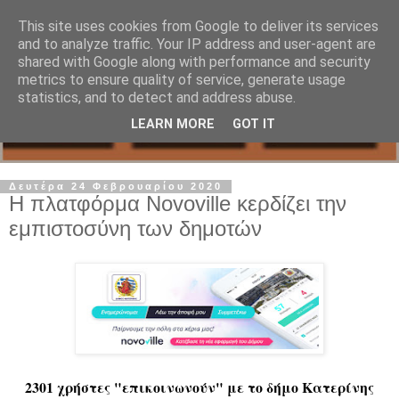
This site uses cookies from Google to deliver its services
and to analyze traffic. Your IP address and user-agent are
shared with Google along with performance and security
metrics to ensure quality of service, generate usage
statistics, and to detect and address abuse.
LEARN MORE
GOT IT
Δευτέρα 24 Φεβρουαρίου 2020
Η πλατφόρμα Novoville κερδίζει την
εμπιστοσύνη των δημοτών
2301
χρήστες "επικοινωνούν" με το δήμο Κατερίνης