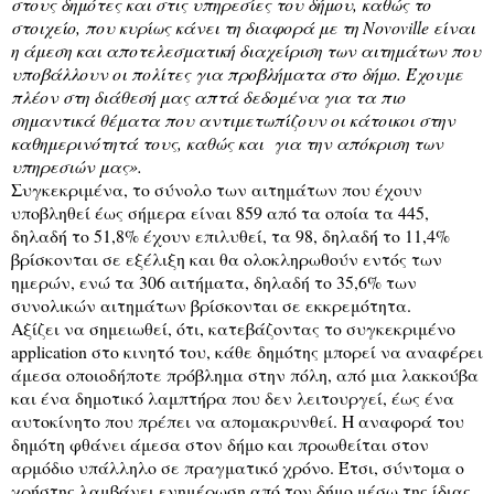
στους δημότες και στις υπηρεσίες του δήμου, καθώς το
στοιχείο, που κυρίως κάνει τη διαφορά με τη Novoville είναι
η άμεση και αποτελεσματική διαχείριση των αιτημάτων που
υποβάλλουν οι πολίτες για προβλήματα στο δήμο. Έχουμε
πλέον στη διάθεσή μας απτά δεδομένα για τα πιο
σημαντικά θέματα που αντιμετωπίζουν οι κάτοικοι στην
καθημερινότητά τους, καθώς και
για την απόκριση των
υπηρεσιών μας».
Συγκεκριμένα, το σύνολο των αιτημάτων που έχουν
υποβληθεί έως σήμερα είναι 859 από τα οποία τα 445,
δηλαδή το 51,8% έχουν επιλυθεί, τα 98, δηλαδή το 11,4%
βρίσκονται σε εξέλιξη και θα ολοκληρωθούν εντός των
ημερών, ενώ τα 306 αιτήματα, δηλαδή το 35,6% των
συνολικών αιτημάτων βρίσκονται σε εκκρεμότητα.
Αξίζει να σημειωθεί, ότι, κατεβάζοντας το συγκεκριμένο
application στο κινητό του, κάθε δημότης μπορεί να αναφέρει
άμεσα οποιοδήποτε πρόβλημα στην πόλη, από μια λακκούβα
και ένα δημοτικό λαμπτήρα που δεν λειτουργεί, έως ένα
αυτοκίνητο που πρέπει να απομακρυνθεί. Η αναφορά του
δημότη φθάνει άμεσα στον δήμο και προωθείται στον
αρμόδιο υπάλληλο σε πραγματικό χρόνο. Έτσι, σύντομα ο
χρήστης λαμβάνει ενημέρωση από τον δήμο μέσω της ίδιας