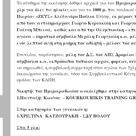
Ημιμαρα
Το σύνθημα της εκκίνησης δόθηκε αρχικά για τον
χλμ για όλες τις ηλικίες
1000 μ. τ
και για τα
ου παιδικο
Πιερίας «ΖΕΥΣ» Αλέξανδρο Πούλιο.
εκ μέρους
Επίσης,
από τους αντιδημάρχους Γιώργο Κυριακίδη και Γιώργο
Γιάννη Μπεινά, καθώς και από την Ολυμπιονίκη – επ
αγώνα – δημοτικό σύμβουλο Μιχάλη Γεωργιάδη κ.α. μέλ
ενός λεπτού σιγή στη μνήμη του αθλητή – μέλους του 
μέλη του Δ.Σ. του ΑΠΣ Δρομέων
Επιπλέον,
παρέστησαν,
σύμβουλοι κ.α. εκπρόσωποι τοπικών αρχών, φορέων, συ
να σημειωθεί, η συμβολική συμμετοχή στον αγώνα των 5χλμ
δικαιώματα της γυναίκας, τόσο του Συμβουλευτικού Κέντρ
ομάδας των ΚΑΠΗ.
Νικητής του Ημιμαραθωνίου αναδείχθηκε στην κατηγο
1.
Πανταζής
Κων
/
νος
- KOURKOURIKIS TRAINING G
Στην κατηγορία των γυναικών η:
1.ΧΡΙΣΤΙΝΑ ΚΑΤΖΟΥΡΑΚΗ - ΣΔΥ ΒΟΛΟΥ
Στα 5 χλμ: