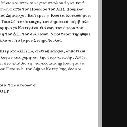
θώνιο
για τα 5
και στην συνέχεια σταδιακά
από τον Πρόεδρο του ΑΠΣ Δρομέων
ύ αγώνα
 του Δημάρχου Κατερίνης Κώστα Κουκοδήμου,
 Τσιαλό αντίστοιχα, τον δημοτικό σύμβουλο
ισμηναγό Κατερίνα Θάνου, τον έφορο του
η του Δ.Σ. του συλλόγου. Νωρίτερα τηρήθηκε
συλλόγου Λάζαρου Σιδηρόπουλου.
 Πιερίας «ΖΕΥΣ», αντιδήμαρχοι, δημοτικοί
λλόγων και χορηγών της διοργάνωσης.
Αξίζει
. στο πλαίσιο της παγκόσμιας ημέρας για τα
ου Γυναικών του Δήμου Κατερίνης, όσο και
ρία των ανδρών ο:
ROUP