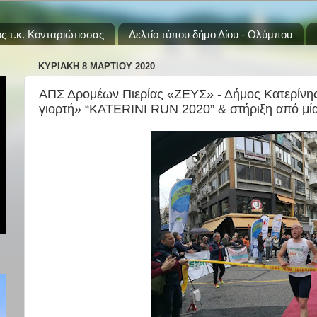
ς τ.κ. Κονταριώτισσας
Δελτίο τύπου δήμο Δίου - Ολύμπου
ΚΥΡΙΑΚΉ 8 ΜΑΡΤΊΟΥ 2020
ΑΠΣ Δρομέων Πιερίας «ΖΕΥΣ» - Δήμος Κατερίνης
γιορτή» “KATERINI RUN 2020” & στήριξη από μί