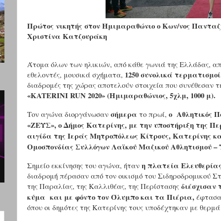
Πρώτος νικητής στον Ημιμαραθώνιο ο Κων/νος Πανταζ
Χριστίνα Κατζουράκη
Άτομα όλων των ηλικιών, από κάθε γωνιά της Ελλάδας, απ
1250 συνολικά τερματισμο
εθελοντές, μουσικά σχήματα,
διαδρομές της χώρας αποτελούν στοιχεία που συνέθεσαν τη
«
KATERINI
RUN
2020» (Ημιμαραθώνιος, 5χλμ, 1000 μ)
.
σήμερα
ο Αθλητικός Π
Τον αγώνα
διοργάνωσαν
το πρωί,
«ΖΕΥΣ», ο Δήμος Κατερίνης,
με την υποστήριξη της Πε
αιγίδα της Ιεράς Μητροπόλεως Κίτρους, Κατερίνης 
Ομοσπονδίας Συλλόγων Λαϊκού Μαζικού Αθλητισμού –
η πλατεία Ελευθερίας
Σημείο εκκίνησης του αγώνα, ήταν
διαδρομή πέρασαν από τον οικισμό του Σιδηροδρομικού Στ
διέσχισαν 
της Παραλίας, της Καλλιθέας, της Περίστασης
κύμα και με φόντο τον Όλυμπο και τα Πιέρια,
έφτασαν
όπου οι δημότες της Κατερίνης τους υποδέχτηκαν με θερμ