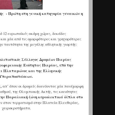
ής - Πρώτη στη γενική κατηγορία γυναικών η
ό 12 ευρωπαϊκές ακόμη χώρες, δεκάδες
ί
και μία από τις ομορφότερες και γρηγορότερες
ν ταυτότητα της μεγάλης αθλητικής γιορτής:
ολιτιστικός Σύλλογος Δρομέων Πιερίας
ριφερειακής Ενότητας Πιερίας, υπό την
και Πλαταμώνος
και της Ελληνικής
 Υπεραποστάσεων.
,
απ’ όπου οι δρομείς διανύοντας μία πανέμορφη
αθμού, της Ολυμπιακής Ακτής, τις κοινότητες
την Παραλιακή ζώνη κυριολεκτικά δίπλα στο
 στον τερματισμό στην Πλατεία Ελευθερίας,
ά χειροκροτήματα.