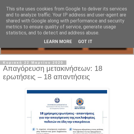
This site uses cookies from Google to deliver its services
and to analyze traffic. Your IP address and user-agent are
shared with Google along with performance and security
metrics to ensure quality of service, generate usage
statistics, and to detect and address abuse.
LEARN MORE
GOT IT
Κυριακή 22 Μαρτίου 2020
Απαγόρευση μετακινήσεων: 18
ερωτήσεις – 18 απαντήσεις