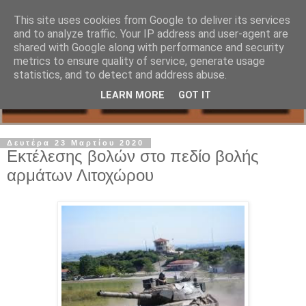
This site uses cookies from Google to deliver its services
and to analyze traffic. Your IP address and user-agent are
shared with Google along with performance and security
metrics to ensure quality of service, generate usage
statistics, and to detect and address abuse.
LEARN MORE
GOT IT
Δευτέρα 23 Μαρτίου 2020
Εκτέλεσης βολών στο πεδίο βολής
αρμάτων Λιτοχώρου