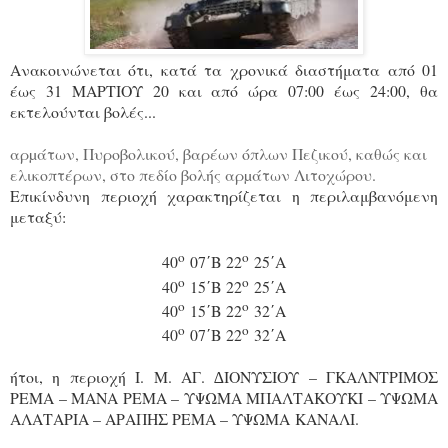
Ανακοινώνεται ότι, κατά τα χρονικά διαστήματα από 01
έως 31 ΜΑΡΤΙΟΥ 20 και από ώρα 07:00 έως 24:00, θα
εκτελούνται βολές...
αρµάτων, Πυροβολικού, βαρέων όπλων Πεζικού, καθώς και
ελικοπτέρων, στο πεδίο βολής αρµάτων Λιτοχώρου.
Επικίνδυνη περιοχή χαρακτηρίζεται η περιλαμβανόμενη
μεταξύ:
ο
ο
40
07΄Β 22
25΄Α
ο
ο
40
15΄Β 22
25΄Α
ο
ο
40
15΄Β 22
32΄Α
ο
ο
40
07΄Β 22
32΄Α
ήτοι, η περιοχή Ι. Μ. ΑΓ. ∆ΙΟΝΥΣΙΟΥ – ΓΚΑΛΝΤΡΙΜΟΣ
ΡΕΜΑ – ΜΑΝΑ ΡΕΜΑ – ΥΨΩΜΑ ΜΠΑΛΤΑΚΟΥΚΙ – ΥΨΩΜΑ
ΑΛΑΤΑΡΙΑ – ΑΡΑΠΗΣ ΡΕΜΑ – ΥΨΩΜΑ ΚΑΝΑΛΙ.