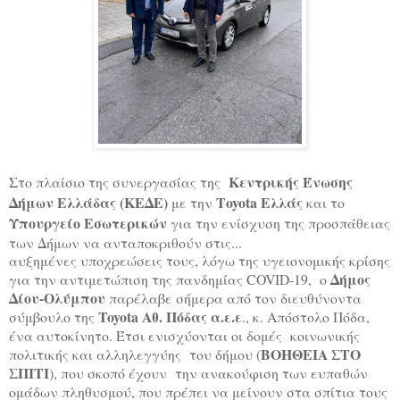
Κεντρικής Ένωσης
Στο πλαίσιο της συνεργασίας της
Δήμων Ελλάδας (ΚΕΔΕ)
Τ
oyota
Ελλάς
με την
και το
Υπουργείο Εσωτερικών
για την ενίσχυση της προσπάθειας
των Δήμων να ανταποκριθούν στις...
αυξημένες υποχρεώσεις τους, λόγω της υγειονομικής κρίσης
Δήμος
για την αντιμετώπιση της πανδημίας
COVID
-19,
ο
Δίου-Ολύμπου
παρέλαβε σήμερα από τον διευθύνοντα
Toyota
Αθ. Πόδας α.ε.ε
σύμβουλο της
., κ. Απόστολο Πόδα,
ένα αυτοκίνητο. Έτσι ενισχύονται οι δομές
κοινωνικής
ΒΟΗΘΕΙΑ ΣΤΟ
πολιτικής και αλληλεγγύης
του δήμου (
ΣΠΙΤΙ
), που σκοπό έχουν
την ανακούφιση των ευπαθών
ομάδων πληθυσμού, που πρέπει να μείνουν στα σπίτια τους