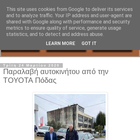
This site uses cookies from Google to deliver its services
and to analyze traffic. Your IP address and user-agent are
shared with Google along with performance and security
metrics to ensure quality of service, generate usage
statistics, and to detect and address abuse.
LEARN MORE
GOT IT
Τρίτη 24 Μαρτίου 2020
Παραλαβή αυτοκινήτου από την
ΤΟΥΟΤΑ Πόδας