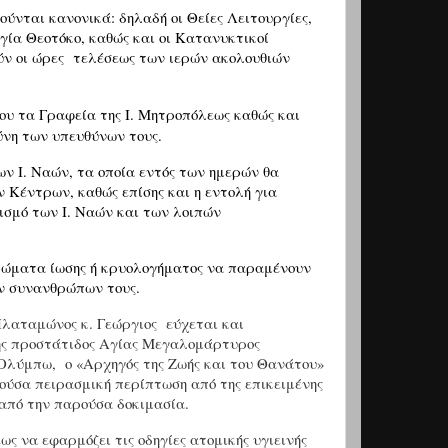
ελούνται κανονικά: δηλαδή οι Θείες Λειτουργίες,
γία Θεοτόκο, καθώς και οι Κατανυκτικοί
ν οι ώρες
τελέσεως των ιερών ακολουθιών
υ τα Γραφεία της Ι. Μητροπόλεως καθώς και
ύνη των υπευθύνων τους.
ων Ι. Ναών, τα οποία εντός των ημερών θα
 Κέντρων, καθώς επίσης και η εντολή για
ισμό των Ι. Ναών και των λοιπών
πτώματα ίωσης ή κρυολογήματος να παραμένουν
ων συνανθρώπων τους.
Πλαταμώνος κ. Γεώργιος
εύχεται και
της προστάτιδος Αγίας Μεγαλομάρτυρος
 Ολύμπω,
ο «Αρχηγός της Ζωής και του Θανάτου»
ούσα πειρασμική περίπτωση από της επικειμένης
 από την παρούσα δοκιμασία.
 να εφαρμόζει τις οδηγίες ατομικής υγιεινής