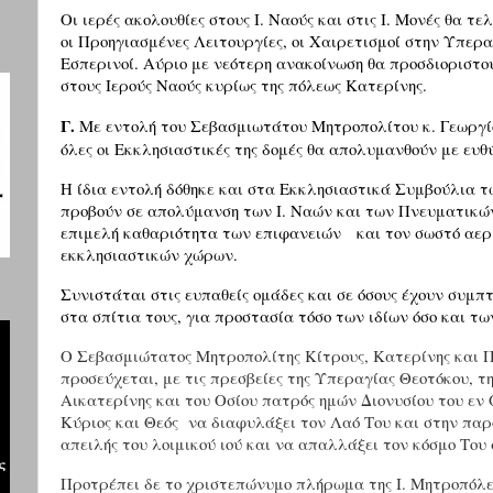
Οι ιερές ακολουθίες στους Ι. Ναούς και στις Ι. Μονές θα τ
οι Προηγιασμένες Λειτουργίες, οι Χαιρετισμοί στην Υπερα
Εσπερινοί. Αύριο με νεότερη ανακοίνωση θα προσδιοριστού
στους Ιερούς Ναούς κυρίως της πόλεως Κατερίνης.
Γ.
Με εντολή του Σεβασμιωτάτου Μητροπολίτου κ. Γεωργίο
όλες οι Εκκλησιαστικές της δομές θα απολυμανθούν με ευθ
Η ίδια εντολή δόθηκε και στα Εκκλησιαστικά Συμβούλια τ
προβούν σε απολύμανση των Ι. Ναών και των Πνευματικών
επιμελή καθαριότητα των επιφανειών
και τον σωστό αερ
εκκλησιαστικών χώρων.
Συνιστάται στις ευπαθείς ομάδες και σε όσους έχουν συμ
στα σπίτια τους, για προστασία τόσο των ιδίων όσο και τ
Ο Σεβασμιώτατος Μητροπολίτης Κίτρους, Κατερίνης και 
προσεύχεται, με τις πρεσβείες της Υπεραγίας Θεοτόκου, 
Αικατερίνης και του Οσίου πατρός ημών Διονυσίου του εν
Κύριος και Θεός
να διαφυλάξει τον Λαό Του και στην παρ
απειλής του λοιμικού ιού και να απαλλάξει τον κόσμο Του
Προτρέπει δε το χριστεπώνυμο πλήρωμα της Ι. Μητροπόλεως