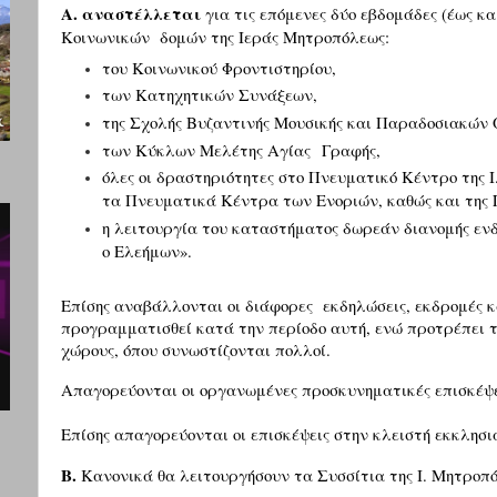
Α. αναστέλλεται
για τις επόμενες δύο εβδομάδες (έως κ
Κοινωνικών
δομών της Ιεράς Μητροπόλεως:
του Κοινωνικού Φροντιστηρίου,
των Κατηχητικών Συνάξεων,
της Σχολής Βυζαντινής Μουσικής και Παραδοσιακών 
των Κύκλων Μελέτης Αγίας Γραφής,
όλες οι δραστηριότητες στο Πνευματικό Κέντρο της Ι
τα Πνευματικά Κέντρα των Ενοριών, καθώς και της 
η λειτουργία του καταστήματος δωρεάν διανομής εν
ο Ελεήμων».
Επίσης αναβάλλονται οι διάφορες
εκδηλώσεις, εκδρομές κ
προγραμματισθεί κατά την περίοδο αυτή, ενώ προτρέπει τ
χώρους, όπου συνωστίζονται πολλοί.
Απαγορεύονται οι οργανωμένες προσκυνηματικές επισκέψε
Επίσης απαγορεύονται οι επισκέψεις στην κλειστή εκκλησι
Β.
Κανονικά θα λειτουργήσουν τα Συσσίτια της Ι. Μητροπό