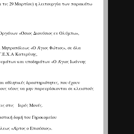
αι τις 29 Μαρτίου) η λειτουργία των παρακάτω
Οργάνων «Όσιος Διονύσιος εν Ολύμπω»,
. Μητροπόλεως «Ο Άγιος Φώτιος», σε όλα
Γ.Ε.Χ.Α Κατερίνης,
δυμάτων και υποδημάτων «Ο Άγιος Ιωάννης
αι αθλητικές δραστηριότητες, που έχουν
ους νέους να μην παρευρίσκονται σε κλειστούς
ις στις
Ιερές Μονές.
αστική δομή του Γηροκομείου
λεως «Άρτος ο Επιούσιος».