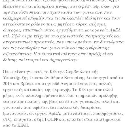
Μαρτίου είναι μία ημέρα μνήμης και αφύπνισης όλων για
την προάσπιση και την προστασία των γυναικών, που
καθημερινά επωμίζονται τις πολλαπλές ιδιότητες και τους
ετερόκλητους ρόλους τους: μητέρες, κόρες, σύζυγοι,
άνεργες, επιστημόνισσες, εργαζόμενες, μονογονείς, ΑμΕΑ
κτλ. Υψώνουμε τείχη σε αναχρονιστικές, πατριαρχικές και
στερεοτυπικές πρακτικές, που υπονομεύουν τα δικαιώματα
και τις ελευθερίες των γυναικών και της ανθρώπινης
αξιοπρέπειας. Η ουσιαστική ισότητα στην πράξη είναι
δείκτης πολιτισμού και Δημοκρατίας».
Όπως είναι γνωστό, το Κέντρο Συμβουλευτικής
Υποστήριξης Γυναικών Δήμου Κατερίνης λειτουργεί από το
2013 και βρίσκεται στην οδό Αυγουστίνου, στις παλιές
εργατικές κατοικίες της περιοχής. Το Κέντρο αποτελεί
μέρος ενός ολοκληρωμένου δικτύου υπηρεσιών πρόληψης
και αντιμετώπισης της βίας κατά των γυναικών, αλλά και
γυναικών που υφίστανται πολλαπλές διακρίσεις
(μονογονείς, άνεργες, ΑμΕΑ, μετανάστριες, προσφύγισσες,
κτλ), υπάγεται στη ΓΓΟΠΙΦ και εποπτεύεται επιστημονικά
από το ΚΕΘΙ.