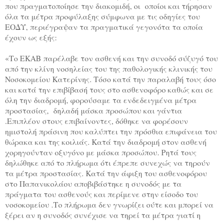
που πραγματοποίησε την διακομιδή, οι
οποίοι και τήρησαν
όλα τα μέτρα προφύλαξης σύμφωνα με τις οδηγίες του
ΕΟΔΥ, περιέγραψαν τα πραγματικά γεγονότα τα οποία
έχουν ως εξής:
«Το ΕΚΑΒ παρέλαβε τον ασθενή και την συνοδό σύζυγό του
από την κλίνη νοσηλείας του της παθολογικής κλινικής του
Νοσοκομείου Κατερίνης. Τόσο κατά την παραλαβή τους όσο
και κατά την επιβίβασή τους στο ασθενοφόρο καθώς και σε
όλη την διαδρομή, φορούσαμε τα ενδεδειγμένα μέτρα
προστασίας,
δηλαδή μάσκα προσώπου και γάντια
.Επιπλέον στους επιβαίνοντες, δόθηκε να φορέσουν
ημιστολή πράσινη που καλύπτει την πρόσθια επιφάνεια του
θώρακα και της κοιλιάς. Κατά την διαδρομή στον ασθενή
χορηγούνταν οξυγόνο με μάσκα προσώπου. Ρητά τους
δηλώθηκε από το πλήρωμα ότι έπρεπε συνεχώς να τηρούν
τα μέτρα προστασίας. Κατά την άφιξη του ασθενοφόρου
στο Παπανικολάου αποβιβάστηκε η συνοδός με τα
πράγματα του ασθενούς και περίμενε στην είσοδο του
νοσοκομείου .Το πλήρωμα δεν γνωρίζει ούτε και μπορεί να
ξέρει αν η συνοδός συνέχισε να τηρεί τα μέτρα γιατί η