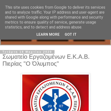
This site uses cookies from Google to deliver its services
and to analyze traffic. Your IP address and user-agent are
shared with Google along with performance and security
metrics to ensure quality of service, generate usage
statistics, and to detect and address abuse.
LEARN MORE
GOT IT
Τετάρτη 18 Μαρτίου 2020
Σωματείο Εργαζομένων Ε.Κ.Α.Β.
Πιερίας "Ο Όλυμπος"