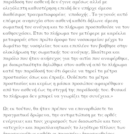
παράδοση του ασθενή δεν έγινε αμέσως αλλά με
ολιγόλεπτη καθυστέρηση επειδή δεν υπήρχε άμεσα
διαθέσιμος τραυματιοφορέας
υποδοχής . Το γεγονός αυτό
επέφερε ανησυχία στον ασθενή καθότι δήλωνε άμεση
σωματική του ανάγκη και το πλήρωμα προσπαθούσε να τον
καθησυχάσει. Έτσι το πλήρωμα τον μετέφερε με καρέκλα
μεταφοράς στον πρώτο όροφο του νοσοκομείου μέχρι το
δωμάτιο της νοσηλείας του και επιπλέον τον βοήθησε στην
ολοκλήρωση της σωματικής του ανάγκης. Ιδιαίτερα και
παρόλο που ήταν ανήσυχος για την αιτία που αναφέρθηκε,
με διακριτικότητα δηλώθηκε στον ασθενή από το πλήρωμα
κατά την παράδοσή του ότι όφειλε να τηρεί τα μέτρα
προστασίας όπως και έπραξε. Ουδέποτε τα μέτρα
προστασίας και κυρίως η μάσκα προσώπου αφαιρέθηκαν
από τον ασθενή έως τη στιγμή της παράδοσής του. Φυσικά
το πλήρωμα δεν μπορεί να γνωρίζει την συνέχεια.»
Ως εκ τούτου, θα ήταν πρέπον να επανορθώσετε τα
πραγματικά δρώμενα, την αντιμετώπιση με τις ορθές
ενέργειες και τους χειρισμούς των διασωστών και τους
«ατυχείς» και παραπλανητικούς το λιγότερο τίτλους των
δημοσιευμάτων καθότι οι παραπάνω δημοσιευθείσες