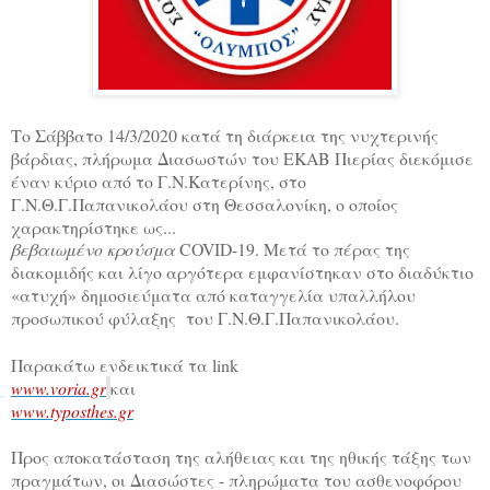
Το Σάββατο 14/3/2020 κατά τη διάρκεια της νυχτερινής
βάρδιας, πλήρωμα Διασωστών του ΕΚΑΒ Πιερίας διεκόμισε
έναν κύριο από το Γ.Ν.Κατερίνης, στο
Γ.Ν.Θ.Γ.Παπανικολάου
στη Θεσσαλονίκη, ο οποίος
χαρακτηρίστηκε ως...
βεβαιωμένο κρούσμα
COVID
-19. Μετά το πέρας της
διακομιδής και λίγο αργότερα εμφανίστηκαν στο διαδύκτιο
«ατυχή» δημοσιεύματα από καταγγελία υπαλλήλου
προσωπικού φύλαξης
του Γ.Ν.Θ.Γ.Παπανικολάου.
Παρακάτω ενδεικτικά τα link
www.voria.gr
και
www.typosthes.gr
Προς αποκατάσταση της αλήθειας και της ηθικής τάξης των
πραγμάτων, οι Διασώστες - πληρώματα του ασθενοφόρου