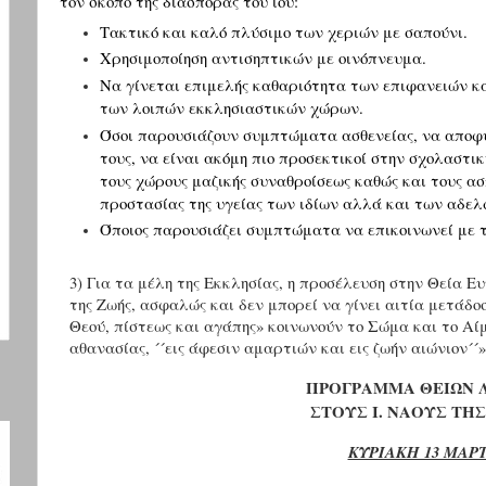
τον σκοπό της διασποράς του ιού:
Τακτικό και καλό πλύσιμο των χεριών με σαπούνι.
Χρησιμοποίηση αντισηπτικών με οινόπνευμα.
Να γίνεται επιμελής καθαριότητα των επιφανειών κ
των λοιπών εκκλησιαστικών χώρων.
Όσοι παρουσιάζουν συμπτώματα ασθενείας, να αποφύ
τους, να είναι ακόμη πιο προσεκτικοί στην σχολαστι
τους χώρους μαζικής συναθροίσεως καθώς και τους α
προστασίας της υγείας των ιδίων αλλά και των αδελ
Όποιος παρουσιάζει συμπτώματα να επικοινωνεί με τ
3) Για τα μέλη της Εκκλησίας, η προσέλευση στην Θεία Ε
της Ζωής, ασφαλώς και δεν μπορεί να γίνει αιτία μετάδ
Θεού, πίστεως και αγάπης» κοινωνούν το Σώμα και το Αί
αθανασίας, ´´εις άφεσιν αμαρτιών και εις ζωήν αιώνιον´´»
ΠΡΟΓΡΑΜΜΑ ΘΕΙΩΝ 
ΣΤΟΥΣ Ι. ΝΑΟΥΣ ΤΗ
ΚΥΡΙΑΚΗ 13 ΜΑΡΤ