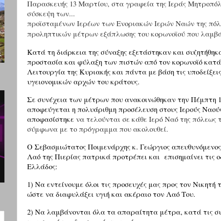
Παρασκευής 13 Μαρτίου, στα γραφεία της Ιεράς Μητροπόλ
σύσκεψη των...
προϊσταμένων Ιερέων των Ενοριακών Ιερών Ναών της πόλε
προληπτικών μέτρων εξάπλωσης του κορωνοϊού που λαμβάν
Κατά τη διάρκεια της σύναξης εξετάστηκαν και συζητήθηκ
προστασία και φύλαξη των πιστών από τον κορωνοϊό κατά 
Λειτουργία της Κυριακής και πάντα με βάση τις υποδείξεις
υγειονομικών αρχών του κράτους.
Σε συνέχεια των μέτρων που ανακοινώθηκαν την Πέμπτη 1
αποφεύγεται η πολυάριθμη προσέλευση στους Ιερούς Ναού
αποφασίστηκε
να τελούνται σε κάθε Ιερό Ναό της πόλεως τ
σύμφωνα με το πρόγραμμα που ακολουθεί.
Ο Σεβασμιώτατος Ποιμενάρχης κ. Γεώργιος απευθυνόμενος 
Λαό της Πιερίας πατρικά προτρέπει και
επισημαίνει τις 
Ελλάδος:
1) Να εντείνουμε όλοι τις προσευχές μας προς τον Νικητή 
ώστε να διαφυλάξει υγιή και ακέραιο τον Λαό Του.
2) Να λαμβάνονται όλα τα απαραίτητα μέτρα, κατά τις σ