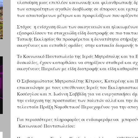
υλοποίηση μιας επιπλέον κοινωνικής και φιλανθρωπικής δ
των απαραίτητων αγαθών διαβίωσης σε άπορους και εμπε
των απαιτούμενων μέτρων και προφυλάξεων που ορίζονται 
Στόχος η ενίσχυση όλων των οικογενειών και ηλικιωμένω
εξασφαλίσουν τα στοιχειώδη είδη διατροφής σε πιο τακτι
Τοπικής Εκκλησίας θα προσφέρεται η δυνατότητα στήριξης 
οικογένειες και ευπαθείς ομάδες στην κατοικία διαμονής τ
Το Κοινωνικό Παντοπωλείο της Ιεράς Μητρόπολης και τα 
δυσκολίες, έχουν κατορθώσει να στηρίζουν σταθερά και σ
οικογένειες Πιεριέων με είδη διατροφής και είδη καθαριότη
Ο Σεβασμιώτατος Μητροπολίτης Κίτρους, Κατερίνης και Π
επικοινώνησε με τους υπεύθυνους Ιερείς του Εκκλησιαστι
Κοσέογλου και π. Ιωάννη Σαββίδη για να ενεργοποιήσει άμε
την ενίσχυση της προστασίας των πολιτών αλλά και την δι
τελευταία Πράξη Νομοθετικού Περιεχομένου για την απα
Για περισσότερες πληροφορίες οι ενδιαφερόμενοι μπορούν
Κοινωνικο
ύ
Παντοπωλείο
υ: