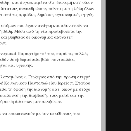
ράσης και συγκεκριμένα στη διανομή κατ' οίκον
ρίστατους συνανθρώπους πάντα με τη λή
ψη όλων
από τις αρμόδιες δημόσιες υγειονομικές αρχές.
ν ατόμων που έχουν ανάγκη και αδυνατούν να
κή βάση. Μέσα από τη νέα πρωτοβουλία της
και βοήθειας σε οικονομικά αδύνατες
ους.
Ενοριακά Παραρτήματά του, παρά τις πολλές
χεδόν σε εβδομαδιαία βάση πεντακόσιες
τας και υγιεινής.
λαταμώνος κ. Γεώργιος από την πρώτη στιγμή
κού Κοινωνικού Παντοπωλείου Ιερείς π. Σταύρο
σα τη δράση της διανομής κατ' οίκον με στόχο
ευκόλυνση της διαβίωσής τους μετά και την
γόρευση άσκοπων μετακινήσεων.
 να επικοινωνούν με τον υπεύθυνους του