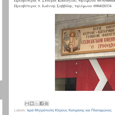
Πρεσβύτερος π. Σταύρος Κοσέογλου, τηλέφωνο: 697658664
Πρεσβύτερος π. Ιωάννης Σαββίδης, τηλέφωνο: 6984020334
Labels:
Ιερά Μητρόπολη Κίτρους Κατερίνης και Πλαταμώνος