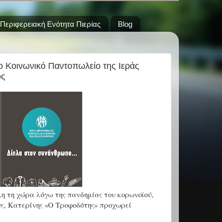
Περιφερειακή Ενότητα Πιερίας
Blog
ο Κοινωνικό Παντοπωλείο της Iεράς
ος
λη τη χώρα λόγω της πανδημίας του κορωνοϊού,
ς, Κατερίνης «Ο Τροφοδότης» προχωρεί