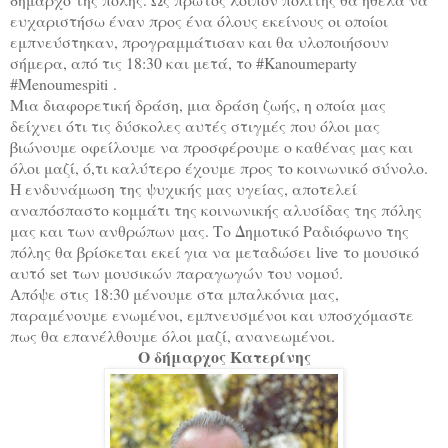
ευχαριστήσω έναν προς ένα όλους εκείνους οι οποίοι
εμπνεύστηκαν, προγραμμάτισαν και θα υλοποιήσουν
σήμερα, από τις 18:30 και μετά, το #Kanoumeparty
#
Menoumespiti
.
Μια διαφορετική δράση, μια δράση ζωής, η οποία μας
δείχνει ότι τις δύσκολες αυτές στιγμές που όλοι μας
βιώνουμε οφείλουμε να προσφέρουμε ο καθένας μας και
όλοι μαζί, ό,τι καλύτερο έχουμε προς το κοινωνικό σύνολο.
Η ενδυνάμωση της ψυχικής μας υγείας, αποτελεί
αναπόσπαστο κομμάτι της κοινωνικής αλυσίδας της πόλης
μας και των ανθρώπων μας. Το Δημοτικό Ραδιόφωνο της
πόλης θα βρίσκεται εκεί για να μεταδώσει
live
το μουσικό
αυτό
set
των μουσικών παραγωγών του νομού.
Απόψε στις 18:30 μένουμε στα μπαλκόνια μας,
παραμένουμε ενωμένοι, εμπνευσμένοι και υποσχόμαστε
πως θα επανέλθουμε όλοι μαζί, ανανεωμένοι.
Ο δήμαρχος Κατερίνης