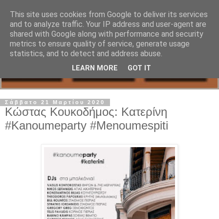
This site uses cookies from Google to deliver its services
and to analyze traffic. Your IP address and user-agent are
shared with Google along with performance and security
metrics to ensure quality of service, generate usage
statistics, and to detect and address abuse.
LEARN MORE
GOT IT
Σάββατο 21 Μαρτίου 2020
Κώστας Κουκοδήμος: Κατερίνη
#Kanoumeparty #Menoumespiti