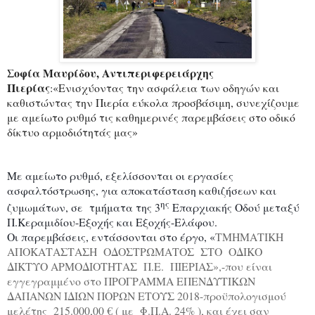
Σοφία Μαυρίδου, Αντιπεριφερειάρχης
Πιερίας
:«Ενισχύοντας την ασφάλεια των οδηγών και
καθιστώντας την Πιερία εύκολα προσβάσιμη, συνεχίζουμε
με αμείωτο ρυθμό τις καθημερινές παρεμβάσεις στο οδικό
δίκτυο αρμοδιότητάς μας»
Με αμείωτο ρυθμό, εξελίσσονται οι εργασίες
ασφαλτόστρωσης, για αποκατάσταση καθιζήσεων και
ης
ζυμωμάτων, σε τμήματα της 3
Επαρχιακής Οδού μεταξύ
Π.Κεραμιδίου-Εξοχής και Εξοχής-Ελάφου.
Οι παρεμβάσεις, εντάσσονται στο έργο, «
ΤΜΗΜΑΤΙΚΗ
ΑΠΟΚΑΤΑΣΤΑΣΗ ΟΔΟΣΤΡΩΜΑΤΟΣ ΣΤΟ ΟΔΙΚΟ
ΔΙΚΤΥΟ ΑΡΜΟΔΙΟΤΗΤΑΣ Π.Ε. ΠΙΕΡΙΑΣ»,-που είναι
εγγεγραμμένο στο ΠΡΟΓΡΑΜΜΑ ΕΠΕΝΔΥΤΙΚΩΝ
ΔΑΠΑΝΩΝ ΙΔΙΩΝ ΠΟΡΩΝ ΕΤΟΥΣ 2018-προϋπολογισμού
μελέτης 215.000,00 € ( με Φ.Π.Α. 24% ), και έχει σαν