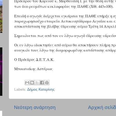
Πρόεδρου του Κορινού
κ. Μορθανάση Ι. με την θέση αυτής 
των δυο ρευμάτων κυκλοφορίας της ΠΑΘΕ (ΧΘ. 443+100).
Επειδή ο αγωγός διέρχεται εγκάρσια της ΠΑΘΕ υπήρξε η σ
παραχωρησιούχο εταιρεία Αυτοκινητόδρομο Αιγαίου και ελ
αποκατάσταση της βλάβης ύδρευσης αύριο Τρίτη 14 Απριλί
Σημειώνεται πως από τον εν λόγω αγωγό ύδρευσης υδρεύοντα
Οι εν λόγω ιδιοκτησίες από αύριο θα αποκτήσουν πλήρη π
αναγκών τους λόγω της διαμορφωμένης κατάστασης απόρρο
Ο Πρόεδρος Δ.Ε.Υ.Α.Κ.
Μπουσνάκης Αστέριος
Labels:
Δήμος Κατερίνης
Νεότερη ανάρτηση
Αρχική σελί