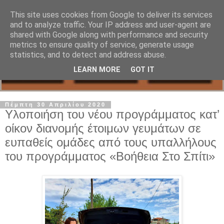
This site uses cookies from Google to deliver its services
and to analyze traffic. Your IP address and user-agent are
shared with Google along with performance and security
metrics to ensure quality of service, generate usage
statistics, and to detect and address abuse.
LEARN MORE
GOT IT
Πέμπτη 30 Απριλίου 2020
Υλοποιήση του νέου προγράμματος κατ’
οίκον διανομής έτοιμων γευμάτων σε
ευπαθείς ομάδες από τους υπαλλήλους
του προγράμματος «Βοήθεια Στο Σπίτι»