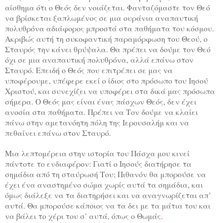
αίσθημα ότι ο Θεός δεν νοιάζεται. Φανταζόμαστε τον Θεό
να βρίσκεται ξαπλωμένος σε μια ουράνια αναπαυτική
πολυθρόνα αδιάφορος μπροστά στα παθήματα του κόσμου.
Ακριβώς αυτή τη συκοφαντική παραμόρφωση του Θεού, ο
Σταυρός την κάνει θρύψαλα. Θα πρέπει να δούμε τον Θεό
όχι σε μια αναπαυτική πολυθρόνα, αλλά επάνω στον
Σταυρό. Επειδή ο Θεός που επιτρέπει σε μας να
υποφέρουμε, υπέφερε εκεί ο ίδιος στο πρόσωπο του Ιησού
Χριστού, και συνεχίζει να υποφέρει στα δικά μας πρόσωπα
σήμερα. Ο Θεός μας είναι ένας πάσχων Θεός, δεν έχει
ανοσία στα παθήματα. Πρέπει να Τον δούμε να κλαίει
πάνω στην αμετανόητη πόλη της Ιερουσαλήμ και να
πεθαίνει επάνω στον Σταυρό.
Μια λεπτομέρεια στην ιστορία του Πάσχα μου κινεί
πάντοτε το ενδιαφέρον: Γιατί ο Ιησούς διατήρησε τα
σημάδια από τη σταύρωσή Του; Πιθανόν θα μπορούσε να
έχει ένα αναστημένο σώμα χωρίς αυτά τα σημάδια, και
όμως διάλεξε να τα διατηρήσει και να αναγνωρίζεται απ’
αυτά. Θα μπορούσε κάποιος να τα δει με τα μάτια του και
να βάλει το χέρι του σ’ αυτά, όπως ο Θωμάς
.