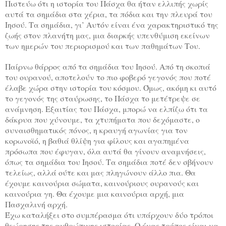
Πιστεύω ότι η ιστορία του Πάσχα θα ήταν ελλιπής χωρίς
αυτά τα σημάδια στα χέρια, τα πόδια και την πλευρά του
Ιησού. Τα σημάδια, γι’ Αυτόν είναι ένα χαρακτηριστικό της
ζωής στον πλανήτη μας, μια διαρκής υπενθύμιση εκείνων
των ημερών του περιορισμού και των παθημάτων Του.
Παίρνω θάρρος από τα σημάδια του Ιησού. Από τη σκοπιά
του ουρανού, αποτελούν το πιο φοβερό γεγονός που ποτέ
έλαβε χώρα στην ιστορία του κόσμου. Όμως, ακόμη κι αυτό
το γεγονός της σταύρωσης, το Πάσχα το μετέτρεψε σε
ανάμνηση. Εξαιτίας του Πάσχα, μπορώ να ελπίζω ότι τα
δάκρυα που χύνουμε, τα χτυπήματα που δεχόμαστε, ο
συναισθηματικός πόνος, η κραυγή αγωνίας για τον
κορωνοϊό, η βαθιά θλίψη για φίλους και αγαπημένα
πρόσωπα που έφυγαν, όλα αυτά θα γίνουν αναμνήσεις,
όπως τα σημάδια του Ιησού. Τα σημάδια ποτέ δεν σβήνουν
τελείως, αλλά ούτε και μας πληγώνουν άλλο πια. Θα
έχουμε καινούρια σώματα, καινούριους ουρανούς και
καινούρια γη. Θα έχουμε μια καινούρια αρχή, μια
Πασχαλινή αρχή.
Έχω καταλήξει στο συμπέρασμα ότι υπάρχουν δύο τρόποι
θεώρησης της ανθρώπινης ιστορίας. Ο ένας τρόπος είναι να