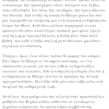
εστιάσουμε την προσοχή μας στους πολέμους και τη βία,
στην αθλιότητα, τον πόνο, την πανδημία, την τραγωδία και
τον θάνατο. Από αυτήν τη άποψη το Πάσχα φαίνεται σαν
μια παραμυθένια εξαίρεση, μια εντυπωσιακή αντίφαση στο
όνομα του Θεού. Αυτό δίνει κάποια παρηγοριά, αν και
ομολογώ ότι όταν ο καλύτερος παιδικός μου φίλος έφυγε
από τη ζωή με τραγικό θάνατο, η θλίψη ήταν τόσο πολύ
βαθιά, που κάθε ελπίδα στη ζωή μετά θάνατον φαινόταν
ισχνή και ανυπόστατη.
Υπάρχει, όμως, ένας άλλος τρόπος θεώρησης του κόσμου.
Εάν πάρω το Πάσχα ως το σημείο εκκίνησης, ως ένα
αδιάσειστο γεγονός για το πώς ο Θεός αντιμετωπίζει
εκείνους που αγαπάει, τότε η ανθρώπινη ιστορία γίνεται η
αντίφαση και το Πάσχα γίνεται το προοίμιο της τελικής
πραγματικότητας. Η ελπίδα τότε ρέει σαν λάβα κάτω από
το φλοιό της καθημερινής ζωής.
Αυτό ίσως περιγράφει και την αλλαγή στην προοπτική των
μαθητών του Κυρίου καθώς κάθονταν σε κλειδωμένα
δωμάτια συζητώντας τα ακατανόητα συμβάντα της