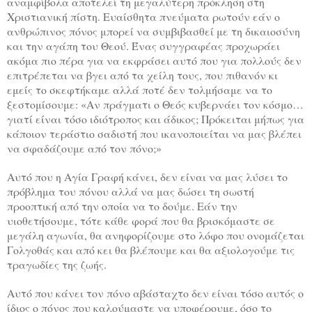
αναμφίβολα αποτελεί τη μεγαλύτερη πρόκληση στη
Χριστιανική πίστη. Ευαίσθητα πνεύματα ρωτούν εάν ο
ανθρώπινος πόνος μπορεί να συμβιβασθεί με τη δικαιοσύνη
και την αγάπη του Θεού. Ένας συγγραφέας προχωράει
ακόμα πιο πέρα για να εκφράσει αυτό που για πολλούς δεν
επιτρέπεται να βγει από τα χείλη τους, που πιθανόν κι
εμείς το σκεφτήκαμε αλλά ποτέ δεν τολμήσαμε να το
ξεστομίσουμε: «Αν πράγματι ο Θεός κυβερνάει τον κόσμο…
γιατί είναι τόσο ιδιότροπος και άδικος; Πρόκειται μήπως για
κάποιον τεράστιο σαδιστή που ικανοποιείται να μας βλέπει
να σφαδάζουμε από τον πόνο;»
Αυτό που η Αγία Γραφή κάνει, δεν είναι να μας λύσει το
πρόβλημα του πόνου αλλά να μας δώσει τη σωστή
προοπτική από την οποία να το δούμε. Εάν την
υιοθετήσουμε, τότε κάθε φορά που θα βρισκόμαστε σε
μεγάλη αγωνία, θα ανηφορίζουμε στο λόφο που ονομάζεται
Γολγοθάς και από κει θα βλέπουμε και θα αξιολογούμε τις
τραγωδίες της ζωής.
Αυτό που κάνει τον πόνο αβάσταχτο δεν είναι τόσο αυτός ο
ίδιος ο πόνος που καλούμαστε να υποφέρουμε, όσο το