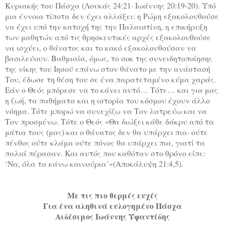
Κυριακής του Πάσχα (Λουκάς 24:21· Ιωάννης 20:19-20). Υπό
μια έννοια τίποτα δεν έχει αλλάξει: η Ρώμη εξακολουθούσε
να έχει υπό την κατοχή της την Παλαιστίνη, η επικήρυξη
των μαθητών από τις θρησκευτικές αρχές εξακολουθούσε
να ισχύει, ο θάνατος και το κακό εξακολουθούσαν να
βασιλεύουν. Βαθμιαία, όμως, το σοκ της συνειδητοποίησης
της νίκης του Ιησού επάνω στον θάνατο με την ανάστασή
Του, έδωσε τη θέση του σε ένα παρατεταμένο κύμα χαράς.
Εάν ο Θεός μπόρεσε να το κάνει αυτό… Τότε… και για μας
η ζωή, τα παθήματα και η ιστορία του κόσμου έχουν άλλο
νόημα. Τότε μπορώ να συνεχίζω να Τον λατρεύω και να
Τον προσμένω. Τότε ο Θεός «Θα διώξει κάθε δάκρυ από τα
μάτια τους (μας) και ο θάνατος δεν θα υπάρχει πια· ούτε
πένθος ούτε κλάμα ούτε πόνος θα υπάρχει πια, γιατί τα
παλιά πέρασαν. Και αυτός που καθόταν στο θρόνο είπε:
‘Να, όλα τα κάνω καινούρια’»(Αποκάλυψη 21:4,5).
Με τις πιο θερμές ευχές
Για ένα αληθινά ευλογημένο Πάσχα
Αιδέσιμος Ιωάννης Υφαντίδης