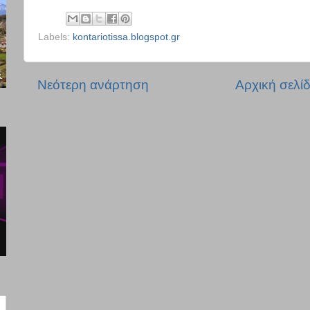
Labels:
kontariotissa.blogspot.gr
Νεότερη ανάρτηση
Αρχική σελί