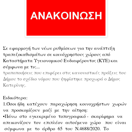
Σε εφαρμογή των νέων ρυθμίσεων για την ανάπτυξη
τραπεζοκαθισμάτων σε κοινόχρηστους χώρους από
Καταστήματα Υγειονομικού Ενδιαφέροντος (ΚΥΕ) και
σύμφωνα με τις...
τροποποιήσεις που επιφέρει στις κανονιστικές πράξεις του
Δήμου το σχέδιο νόμου που ψηφίστηκε προχωρά ο Δήμος
Κατερίνης.
Ειδικότερα:
1.Όσοι ήδη
κατέχουν
παραχώρηση
κοινοχρήστων
χωρών
να
προσκομίζουν
μαζί
με
την
αίτηση:
•Πάνω
στο
εγκεκριμένο
τοπογραφικό -
σκαρίφημα
να
απεικονίζουν
τον
επιπλέον
αιτούμενο
χώρο
που
είναι
σύμφωνα
με
το
άρθρο
65
του
Ν.4688/2020.
Το