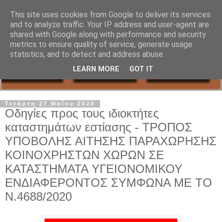
This site uses cookies from Google to deliver its services
and to analyze traffic. Your IP address and user-agent are
shared with Google along with performance and security
metrics to ensure quality of service, generate usage
statistics, and to detect and address abuse.
LEARN MORE
GOT IT
Τετάρτη 27 Μαΐου 2020
Οδηγίες προς τους ιδιοκτήτες
καταστημάτων εστίασης - ΤΡΟΠΟΣ
ΥΠΟΒΟΛΗΣ ΑΙΤΗΣΗΣ ΠΑΡΑΧΩΡΗΣΗΣ
ΚΟΙΝΟΧΡΗΣΤΩΝ ΧΩΡΩΝ ΣΕ
ΚΑΤΑΣΤΗΜΑΤΑ ΥΓΕΙΟΝΟΜΙΚΟΥ
ΕΝΔΙΑΦΕΡΟΝΤΟΣ ΣΥΜΦΩΝΑ ΜΕ ΤΟ
Ν.4688/2020