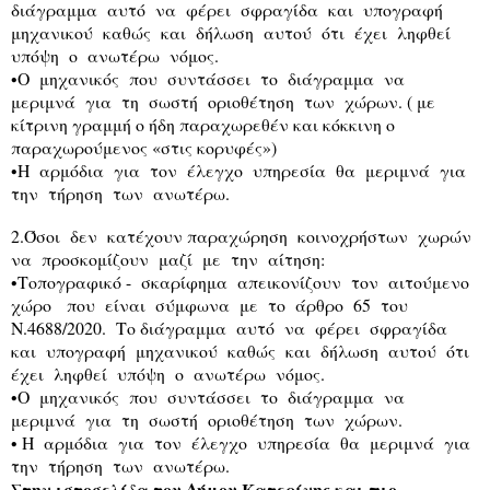
διάγραμμα
αυτό
να
φέρει
σφραγίδα
και
υπογραφή
μηχανικού
καθώς
και
δήλωση
αυτού
ότι
έχει
ληφθεί
υπόψη
ο
ανωτέρω
νόμος.
•Ο
μηχανικός
που
συντάσσει
το
διάγραμμα
να
μεριμνά
για
τη
σωστή
οριοθέτηση
των
χώρων. ( με
κίτρινη γραμμή ο ήδη παραχωρεθέν και κόκκινη ο
παραχωρούμενος «στις κορυφές»)
•Η
αρμόδια
για
τον
έλεγχο
υπηρεσία
θα
μεριμνά
για
την
τήρηση
των
ανωτέρω.
2.Όσοι
δεν
κατέχουν παραχώρηση
κοινοχρήστων
χωρών
να
προσκομίζουν
μαζί
με
την
αίτηση:
•Τοπογραφικό -
σκαρίφημα
απεικονίζουν
τον
αιτούμενο
χώρο
που
είναι
σύμφωνα
με
το
άρθρο
65
του
Ν.4688/2020.
Το διάγραμμα
αυτό
να
φέρει
σφραγίδα
και
υπογραφή
μηχανικού
καθώς
και
δήλωση
αυτού
ότι
έχει
ληφθεί
υπόψη
ο
ανωτέρω
νόμος.
•Ο
μηχανικός
που
συντάσσει
το
διάγραμμα
να
μεριμνά
για
τη
σωστή
οριοθέτηση
των
χώρων.
• Η
αρμόδια
για
τον
έλεγχο
υπηρεσία
θα
μεριμνά
για
την
τήρηση
των
ανωτέρω.
Στην ιστοσελίδα του Δήμου Κατερίνης και πιο