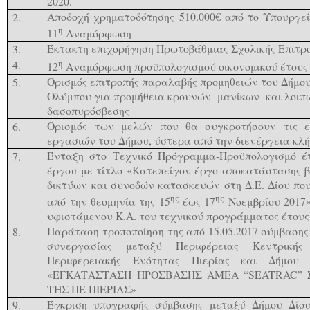
2020.
Αποδοχή χρηματοδότησης 510.000€ από το Υπουργε
2.
η
11
Αναμόρφωση
Έκτακτη επιχορήγηση Πρωτοβάθμιας Σχολικής Επιτρο
3.
η
4.
12
Αναμόρφωση προϋπολογισμού οικονομικού έτους
Ορισμός επιτροπής παραλαβής προμηθειών του Δήμου
5.
Ολύμπου για προμήθεια κρουνών -μανίκων και λοιπ
δασοπυρόσβεσης
Ορισμός των μελών που θα συγκροτήσουν τις ε
6.
εργασιών του Δήμου, ύστερα από την διενέργεια κλ
Ένταξη στο Τεχνικό Πρόγραμμα-Προϋπολογισμό έ
7.
έργου με τίτλο «Κατεπείγον έργο αποκατάστασης 
δικτύων και συνοδών κατασκευών στη Δ.Ε. Δίου πο
ης
ης
από την θεομηνία της 15
έως 17
Νοεμβρίου 2017»
υφιστάμενου Κ.Α. του τεχνικού προγράμματος έτους
Παράταση-τροποποίηση της από 15.05.2017 σύμβασης
8.
συνεργασίας μεταξύ Περιφέρειας Κεντρικής 
Περιφερειακής Ενότητας Πιερίας και Δήμου 
«
ΕΓΚΑΤΑΣΤΑΣΗ ΠΡΟΣΒΑΣΗΣ ΑΜΕΑ “
SEATRAC
”
ΤΗΣ ΠΕ ΠΙΕΡΙΑΣ
»
Έγκριση υπογραφής σύμβασης μεταξύ Δήμου Δίου
9.