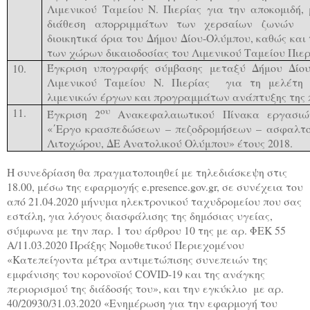
Λιμενικού Ταμείου Ν. Πιερίας για την αποκομιδή,
διάθεση απορριμμάτων των χερσαίων ζωνών 
διοικητικά όρια του Δήμου Δίου-Ολύμπου, καθώς και
των χώρων δικαιοδοσίας του Λιμενικού Ταμείου Πιερ
Έγκριση υπογραφής σύμβασης μεταξύ Δήμου Δίου
10.
Λιμενικού Ταμείου Ν. Πιερίας για τη μελέτη 
λιμενικών έργων και προγραμμάτων ανάπτυξης της 
ου
11.
Έγκριση 2
Ανακεφαλαιωτικού Πίνακα εργασιώ
«΄Εργο κρασπεδώσεων – πεζοδρομήσεων – ασφαλτ
Λιτοχώρου, ΔΕ Ανατολικού Ολύμπου» έτους 2018.
Η συνεδρίαση θα πραγματοποιηθεί με τηλεδιάσκεψη στις
18.00, μέσω της εφαρμογής e.presence.gov.gr, σε συνέχεια του
από 21.04.2020 μήνυμα ηλεκτρονικού ταχυδρομείου που σας
εστάλη, για λόγους διασφάλισης της δημόσιας υγείας,
σύμφωνα με την παρ. 1 του άρθρου 10 της με αρ. ΦΕΚ 55
Α/11.03.2020 Πράξης Νομοθετικού Περιεχομένου
«Κατεπείγοντα μέτρα αντιμετώπισης συνεπειών της
εμφάνισης του κορονοϊού COVID-19 και της ανάγκης
περιορισμού της διάδοσής του», και την εγκύκλιο με αρ.
40/20930/31.03.2020 «Ενημέρωση για την εφαρμογή του