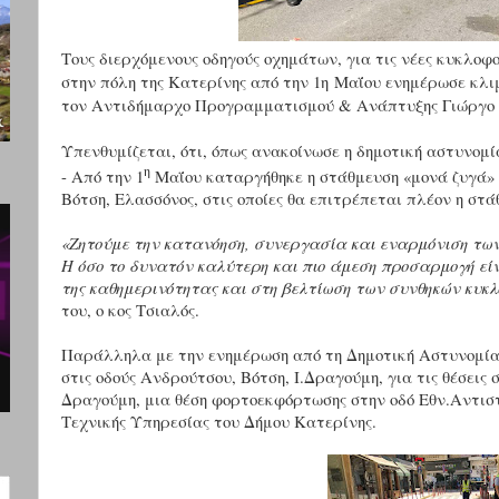
Τους διερχόμενους οδηγούς οχημάτων, για τις νέες κυκλοφ
στην πόλη της Κατερίνης από την 1η Μαΐου ενημέρωσε κλι
τον Αντιδήμαρχο Προγραμματισμού & Ανάπτυξης Γιώργο 
Υπενθυμίζεται, ότι, όπως ανακοίνωσε η δημοτική αστυνομί
η
- Από την 1
Μαΐου καταργήθηκε η στάθμευση «μονά ζυγά» 
Βότση, Ελασσόνος, στις οποίες θα επιτρέπεται πλέον η στ
«Ζητούμε την κατανόηση, συνεργασία και εναρμόνιση των 
Η όσο το δυνατόν καλύτερη και πιο άμεση προσαρμογή είν
της καθημερινότητας και στη βελτίωση των συνθηκών κυκλ
του, ο κος Τσιαλός.
Παράλληλα με την ενημέρωση από τη Δημοτική Αστυνομία,
στις οδούς Ανδρούτσου, Βότση, Ι.Δραγούμη, για τις θέσεις
Δραγούμη, μια θέση φορτοεκφόρτωσης στην οδό Εθν.Αντιστ
Τεχνικής Υπηρεσίας του Δήμου Κατερίνης.