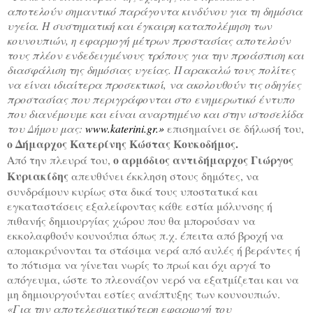
αποτελούν σημαντικό παράγοντα κινδύνου για τη δημόσια
υγεία. Η συστηματική και έγκαιρη καταπολέμηση των
κουνουπιών, η εφαρμογή μέτρων προστασίας αποτελούν
τους πλέον ενδεδειγμένους τρόπους για την προάσπιση και
διασφάλιση της δημόσιας υγείας. Παρακαλώ τους πολίτες
να είναι ιδιαίτερα προσεκτικοί, να ακολουθούν τις οδηγίες
προστασίας που περιγράφονται στο ενημερωτικό έντυπο
που διανέμουμε και είναι αναρτημένο και στην ιστοσελίδα
του Δήμου μας:
www.katerini.gr.»
επισημαίνει σε δήλωσή του,
ο Δήμαρχος Κατερίνης Κώστας Κουκοδήμος.
ο αρμόδιος αντιδήμαρχος Γιώργος
Από την πλευρά του,
Κυριακίδης
απευθύνει έκκληση στους δημότες, να
συνδράμουν κυρίως στα δικά τους υποστατικά και
εγκαταστάσεις εξαλείφοντας κάθε εστία μόλυνσης ή
πιθανής δημιουργίας χώρου που θα μπορούσαν να
εκκολαφθούν κουνούπια όπως π.χ. έπειτα από βροχή να
απομακρύνονται τα στάσιμα νερά από αυλές ή βεράντες ή
το πότισμα να γίνεται νωρίς το πρωί και όχι αργά το
απόγευμα, ώστε το πλεονάζον νερό να εξατμίζεται και να
μη δημιουργούνται εστίες ανάπτυξης των κουνουπιών.
«Για την αποτελεσματικότερη εφαρμογή του