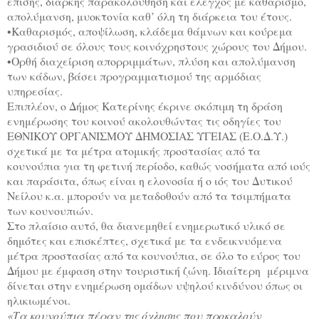
επίσης, διαρκής παρακολούθηση και έλεγχος με καθαρισμό,
απολύμανση, μυοκτονία καθ’ όλη τη διάρκεια του έτους.
•Καθαρισμός, αποψίλωση, κλάδεμα θάμνων και κούρεμα
γρασιδιού σε όλους τους κοινόχρηστους χώρους του Δήμου.
•Ορθή διαχείριση απορριμμάτων, πλύση και απολύμανση
των κάδων, βάσει προγραμματισμού της αρμόδιας
υπηρεσίας.
Επιπλέον, ο Δήμος Κατερίνης έκρινε σκόπιμη τη δράση
ενημέρωσης του κοινού ακολουθώντας τις οδηγίες του
ΕΘΝΙΚΟΥ ΟΡΓΑΝΙΣΜΟΥ ΔΗΜΟΣΙΑΣ ΥΓΕΙΑΣ (Ε.Ο.Δ.Υ.)
σχετικά με τα μέτρα ατομικής προστασίας από τα
κουνούπια για τη φετινή περίοδο, καθώς νοσήματα από ιούς
και παράσιτα, όπως είναι η ελονοσία ή ο ιός του Δυτικού
Νείλου κ.α. μπορούν να μεταδοθούν από τα τσιμπήματα
των κουνουπιών.
Στο πλαίσιο αυτό, θα διανεμηθεί ενημερωτικό υλικό σε
δημότες και επισκέπτες, σχετικά με τα ενδεικνυόμενα
μέτρα προστασίας από τα κουνούπια, σε όλο το εύρος του
Δήμου με έμφαση στην τουριστική ζώνη. Ιδιαίτερη μέριμνα
δίνεται στην ενημέρωση ομάδων υψηλού κινδύνου όπως οι
ηλικιωμένοι.
«Τα κουνούπια πέραν της όχλησης που προκαλούν