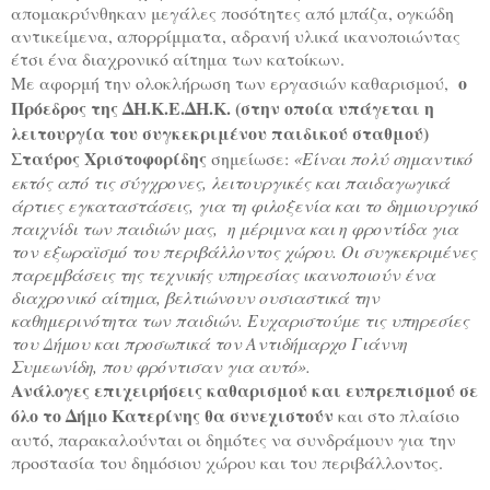
απομακρύνθηκαν μεγάλες ποσότητες από μπάζα, ογκώδη
αντικείμενα, απορρίμματα, αδρανή υλικά ικανοποιώντας
έτσι ένα διαχρονικό αίτημα των κατοίκων.
ο
Με αφορμή την ολοκλήρωση των εργασιών καθαρισμού,
Πρόεδρος της ΔΗ.Κ.Ε.ΔΗ.Κ. (στην οποία υπάγεται η
λειτουργία του συγκεκριμένου παιδικού σταθμού)
Σταύρος Χριστοφορίδης
σημείωσε:
«Είναι πολύ σημαντικό
εκτός από τις σύγχρονες, λειτουργικές και παιδαγωγικά
άρτιες εγκαταστάσεις, για τη φιλοξενία και το δημιουργικό
παιχνίδι των παιδιών μας, η μέριμνα και η φροντίδα για
τον εξωραϊσμό του περιβάλλοντος χώρου. Οι συγκεκριμένες
παρεμβάσεις της τεχνικής υπηρεσίας ικανοποιούν ένα
διαχρονικό αίτημα, βελτιώνουν ουσιαστικά την
καθημερινότητα των παιδιών. Ευχαριστούμε τις υπηρεσίες
του Δήμου και προσωπικά τον Αντιδήμαρχο Γιάννη
Συμεωνίδη, που φρόντισαν για αυτό».
Ανάλογες επιχειρήσεις καθαρισμού και ευπρεπισμού σε
όλο το Δήμο Κατερίνης θα συνεχιστούν
και στο πλαίσιο
αυτό, παρακαλούνται οι δημότες να συνδράμουν για την
προστασία του δημόσιου χώρου και του περιβάλλοντος.