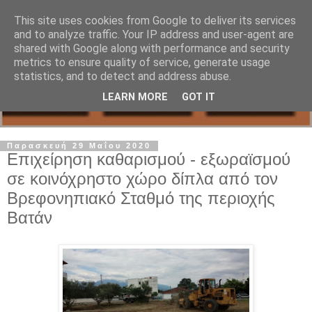
This site uses cookies from Google to deliver its services
and to analyze traffic. Your IP address and user-agent are
shared with Google along with performance and security
metrics to ensure quality of service, generate usage
statistics, and to detect and address abuse.
LEARN MORE
GOT IT
Παρασκευή 29 Μαΐου 2020
Επιχείρηση καθαρισμού - εξωραϊσμού
σε κοινόχρηστο χώρο δίπλα από τον
Βρεφονηπιακό Σταθμό της περιοχής
Βατάν