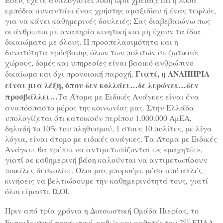
εμπόδια συναντάει ένας χρήστης αμαξιδίου ή ένας τυφλός,
για να κάνει καθημερινές δουλειές; Σας διαβεβαιώνω πως
οι άνθρωποι με αναπηρία κινητική και μη έχουν τα ίδια
δικαιώματα με όλους. Η προσπελασιμότητα και η
δυνατότητα πρόσβασης όλων των πολιτών σε ζωτικούς
χώρους, δομές και υπηρεσίες είναι βασικό ανθρώπινο
Γιατί, η ΑΝΑΠΗΡΙΑ
δικαίωμα και όχι προνοιακή παροχή.
είναι μια λέξη, όπου δεν κολλάει…δε λερώνει…δεν
προσβάλλει…
Τ
α Άτομα με Ειδικές Ανάγκες είναι ένα
αναπόσπαστο μέρος της κοινωνίας μας. Στην Ελλάδα
υπολογίζεται ότι κατοικούν περίπου 1.000.000 ΑμΕΑ,
δηλαδή το 10% του πληθυσμού, 1 στους 10 πολίτες, με λίγα
λόγια, είναι άτομο με ειδικές ανάγκες. Τα Άτομα με Ειδικές
Ανάγκες θα πρέπει να αντιμετωπίζονται ως «μαχητές»,
γιατί σε καθημερινή βάση καλούνται να αντιμετωπίσουν
ποικίλες δυσκολίες. Όλοι μας μπορούμε μέσα από απλές
κινήσεις να βελτιώσουμε την καθημερινότητά τους, γιατί
όλοι είμαστε ΊΣΟΙ.
Πριν από τρία χρόνια η Διασωστική Ομάδα Πιερίας, το
ου
Εκπαιδευτικό προσωπικό, καθώς και μαθητές του 2
ΕΠΑΛ