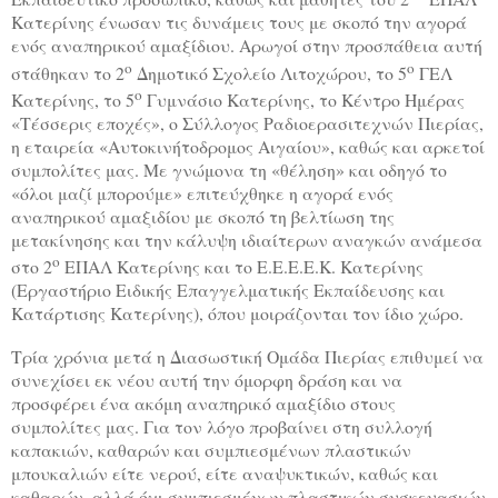
Κατερίνης ένωσαν τις δυνάμεις τους με σκοπό την αγορά
ενός αναπηρικού αμαξίδιου. Αρωγοί στην προσπάθεια αυτή
ο
ο
στάθηκαν το 2
Δημοτικό Σχολείο Λιτοχώρου, το 5
ΓΕΛ
ο
Κατερίνης, το 5
Γυμνάσιο Κατερίνης, το Κέντρο Ημέρας
«Τέσσερις εποχές», ο Σύλλογος Ραδιοερασιτεχνών Πιερίας,
η εταιρεία «Αυτοκινήτοδρομος Αιγαίου», καθώς και αρκετοί
συμπολίτες μας. Με γνώμονα τη «θέληση» και οδηγό το
«όλοι μαζί μπορούμε» επιτεύχθηκε η αγορά ενός
αναπηρικού αμαξιδίου με σκοπό τη βελτίωση της
μετακίνησης και την κάλυψη ιδιαίτερων αναγκών ανάμεσα
ο
στο 2
ΕΠΑΛ Κατερίνης και το Ε.Ε.Ε.Ε.Κ. Κατερίνης
(Εργαστήριο Ειδικής Επαγγελματικής Εκπαίδευσης και
Κατάρτισης Κατερίνης), όπου μοιράζονται τον ίδιο χώρο.
Τρία χρόνια μετά η Διασωστική Ομάδα Πιερίας επιθυμεί να
συνεχίσει εκ νέου αυτή την όμορφη δράση και να
προσφέρει ένα ακόμη αναπηρικό αμαξίδιο στους
συμπολίτες μας. Για τον λόγο προβαίνει στη συλλογή
καπακιών, καθαρών και συμπιεσμένων πλαστικών
μπουκαλιών είτε νερού, είτε αναψυκτικών, καθώς και
καθαρών, αλλά όχι συμπιεσμένων πλαστικών συσκευασιών