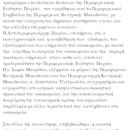
πρόγραμμα επενδυτικών δαπανών της Περιφερειακής
Ενότητας Πιερίας, που εγκρίθηκαν από το Περιφερειακό
Συμβούλιο της Περιφέρειας Κεντρικής Μακεδονίας, με
σκοπό την ενίσχυση του δημόσιου συστήματος υγείας και
την κάλυψη ενδεχομένων αναγκών.
Η Αντιπεριφερειάρχης Πιερίας, επεσήμανε, ότι, ο
εκσυγχρονισμός και η αναβάθμιση των υποδομών, του
εξοπλισμού και των υπηρεσιών του νοσοκομείου, με σκοπό
την εύρυθμη λειτουργία του νοσοκομείου και την παροχή
ποιοτικών υπηρεσιών στους ασθενείς, αποτελεί
προτεραιότητα της Περιφερειακής Ενότητας Πιερίας.
Η κ. Σοφία Μαυρίδου, εξέφρασε εκ μέρους της Περιφέρειας
Κεντρικής Μακεδονίας και του Περιφερειάρχη Κεντρικής
Μακεδονίας, κ. Απόστολου Τζιτζικώστα, συγχαρητήρια και
ευχαριστίες στο ιατρικό, νοσηλευτικό και διοικητικό
προσωπικό του νοσοκομείου, για την αποτελεσματική
διαχείριση της υγειονομικής κρίσης του κορωνοϊού,
παράλληλα με άλλα περιστατικά που κατέφθαναν στο
νοσοκομείο.
Στο τέλος της συνάντησης, επιβεβαιώθηκε, η αγαστή
συνεργασία και η προσπάθεια που καταβάλλεται, για την