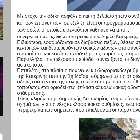
Με στόχο την οδική ασφάλεια και τη βελτίωση των συ
και των επισκεπτών, σε εξέλιξη είναι οι προγραμματισ
των οδών,
οι οποίες εκτελούνται καθημερινά από...
συνεργεία των τεχνικών υπηρεσιών του Δήμου Κατερίνης.
Ειδικότερα, εφαρμόζονται σε διαβάσεις πεζών, θέσεις 
κεντρικών και δευτερευόντων οδικών αξόνων στο σύνολ
απαραίτητο και κατόπιν υπόδειξης της αρμόδιας υπηρε
Παράλληλα, την τρέχουσα περίοδο συνεχίζονται οι διαγ
αστικό ιστό.
Επιπλέον, στο πλαίσιο των νέων κυκλοφοριακών ρυθμί
της Κατερίνης από την 1η Μαΐου, σύμφωνα με τις οποί
οδούς στο κέντρο της πόλης (πλέον επιτρέπεται η στά
τοποθετούνται οριοδείκτες (πλαστικά κολωνάκια) οδο
στάθμευσης.
Τέλος κλιμάκια της Δημοτικής Αστυνομίας, ενημερώνου
οχημάτων, για τις νέες κυκλοφοριακές ρυθμίσεις, ενώ τ
περιμετρικά των σημείων, που εκτελούνται οι παραπάν