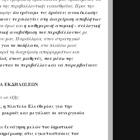
της περιβαλλοντικής ευαισθησίας. Προς την
ίκησης
διευρύναμε τις δράσεις ανακύκλωσης
ρονες τεχνολογίες στη διαχείριση αποβλήτων
αι όμως και
η καθημερινή ατομική - συλλογική
τική αναβάθμιση του περιβάλλοντος
με
μου μας. Παράλληλα, στον στρατηγικό
 για το ποδήλατο,
στο πλαίσιο μιας
ορά τη διαχείριση απορριμμάτων και
ιά, στους μαθητές, που μέσω της
βονται το περιβάλλον και να παρεμβαίνουν
Α ΕΚΔΗΛΩΣΕΩΝ
 ως εξής:
ης, η πλατεία Ελευθερίας για την
ικρούς και μεγάλους σε συνεργασία
αι ξενάγηση μελών του δημοτικού
νημέρωσης στις εγκαταστάσεις του