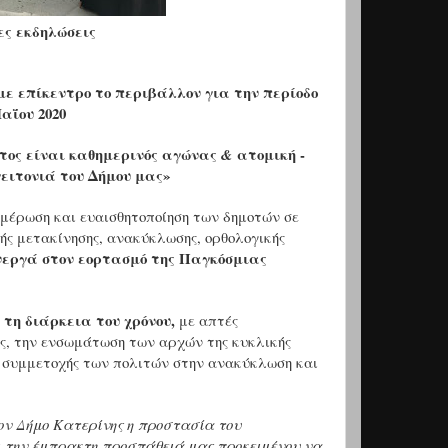
ς εκδηλώσεις
ε επίκεντρο το περιβάλλον για την περίοδο
αΐου 2020
τος είναι καθημερινός αγώνας
ατομική -
&
γειτονιά του Δήμου μας»
νημέρωση και ευαισθητοποίηση των δημοτών σε
ής μετακίνησης, ανακύκλωσης, ορθολογικής
νεργά στον εορτασμό της Παγκόσμιας
 τη διάρκεια του χρόνου,
με απτές
ς, την ενσωμάτωση των αρχών της κυκλικής
ς συμμετοχής των πολιτών στην ανακύκλωση και
ον Δήμο Κατερίνης η προστασία του
 την έμπρακτη προσπάθειά μας προκειμένου να