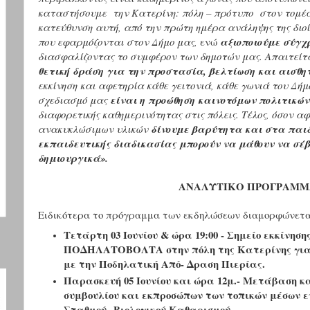
καταστήσουμε την Κατερίνη: πόλη – πρότυπο στον τομέα 
κατεύθυνση αυτή, από την πρώτη ημέρα ανάληψης της διο
που εφαρμόζονται στον Δήμο μας,
ενώ
αξιοποιούμε σύγχ
διασφαλίζοντας το συμφέρον των δημοτών μας. Απαιτείτ
θετική δράση για την προστασία, βελτίωση και αισθη
εκκίνηση και αφετηρία κάθε γειτονιά, κάθε γωνιά του Δή
σχεδιασμό μας
είναι η προώθηση καινοτόμων πολιτικών
διαφορετικής καθημερινότητας στις πόλεις. Τέλος,
όσον αφ
ανακυκλώσιμων υλικών
δίνουμε βαρύτητα και στα παιδ
εκπαιδευτικής διαδικασίας μπορούν να μάθουν να σέ
δημιουργικά».
ΑΝΑΛΥΤΙΚΟ ΠΡΟΓΡΑΜΜ
Ειδικότερα το πρόγραμμα των εκδηλώσεων διαμορφώνεται
Τετάρτη 03 Ιουνίου & ώρα 19:00 - Σημείο εκκίνησ
ΠΟΔΗΛΑΤΟΒΟΛΤΑ στην πόλη της Κατερίνης για μ
με την Ποδηλατική Από- Δραση Πιερίας.
Παρασκευή 05 Ιουνίου και ώρα 12μ.- Μετάβαση κ
συμβουλίου και εκπροσώπων των τοπικών μέσων ε
Σταθμού Βιολογικού Καθαρισμού.