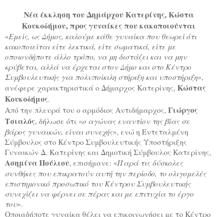
Νέα έκκληση του Δημάρχου Κατερίνης, Κώστα
Κουκοδήμου, προς γυναίκες που κακοποιούνται
«
Εμείς, ως Δήμος, καλούμε κάθε γυναίκα που θεωρεί ότι
κακοποιείται είτε λεκτικά, είτε σωματικά, είτε με
οποιονδήποτε άλλο τρόπο, να μη διστάζει και να μην
κρύβεται, αλλά να έρχεται στον Δήμο και στο Κέντρο
Συμβουλευτικής για πολυποίκιλη στήριξη και υποστήριξη
»,
Κώστας
ανέφερε χαρακτηριστικά ο Δήμαρχος Κατερίνης,
Κουκοδήμος
.
Γιώργος
Από την πλευρά του ο αρμόδιος Αντιδήμαρχος,
Τσιαλός
, δήλωσε ότι «
ο αγώνας εναντίον της βίας σε
βάρος γυναικών, είναι συνεχής
», ενώ η Εντεταλμένη
Σύμβουλος στο Κέντρο Συμβουλευτικής Υποστήριξης
Γυναικών Δ. Κατερίνης και Δημοτική Σύμβουλος Κατερίνης,
Ασημίνα Πούλιου
, επισήμανε: «
Παρά τις δύσκολες
συνθήκες που επικρατούν αυτή την περίοδο, το ολιγομελές
επιστημονικό προσωπικό του Κέντρου Συμβουλευτικής
συνεχίζει να φέρνει σε πέρας και με επιτυχία το έργο
του
».
Οποιαδήποτε γυναίκα θέλει να επικοινωνήσει με το Κέντρο