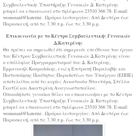
Συμβουλευτικής Υποστήριξης Γυναικών Δ. Κατερίνης
μπορεί να επικοινωνεί στο τηλέφωνο 23510 366 78.
E
-
mail
:
womenaid
@
katerini
. Ωράριο λειτουργίας: Από Δευτέρα έως
Παρασκευή, από τις 7.30 π.μ. έως τις 3.30 μ.μ.
Επικοινωνία με το Κέντρο Συμβουλευτικής Γυναικών
Δ.Κατερίνης
Θα πρέπει να σημειωθεί ότι σημερινός υπεύθυνος του έργου
του Κέντρου Συμβουλευτικής Γυναικών Δ.Κατερίνης είναι
ο υπάλληλος Προγραμματισμού του Δ. Κατερίνης,
Εμμανουήλ Κοσμαδάκης, ενώ η Επιτροπή Παραλαβής και
Πιστοποίησης Ποιότητας Παραδοτέων του Υποέργου (ΕΠΠΕ)
αποτελείται από τις κυρίες Αναστασία Νταντάμη, Στέλλα
Γκατζά και Αικατερίνη Αναγνωστοπούλου.
Οποιαδήποτε γυναίκα θέλει να επικοινωνήσει με το Κέντρο
Συμβουλευτικής Υποστήριξης Γυναικών Δ. Κατερίνης
μπορεί να επικοινωνεί στο τηλέφωνο 23510 366 78.
E
-
mail
:
womenaid
@
katerini
. Ωράριο λειτουργίας: Από Δευτέρα έως
Παρασκευή, από τις 7.30 π.μ. έως τις 3.30 μ.μ.