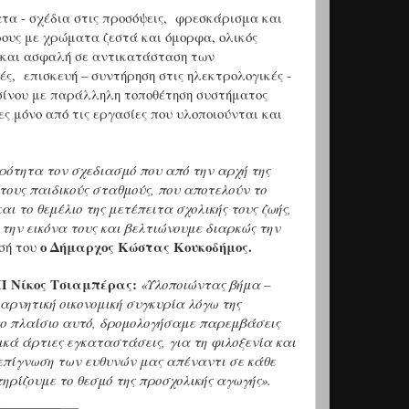
τα - σχέδια στις προσόψεις, φρεσκάρισμα και
ους με χρώματα ζεστά και όμορφα, ολικός
 και ασφαλή σε αντικατάσταση των
ς, επισκευή – συντήρηση στις ηλεκτρολογικές -
σίνου με παράλληλη τοποθέτηση συστήματος
ς μόνο από τις εργασίες που υλοποιούνται και
ρότητα τον σχεδιασμό που από την αρχή της
τους παιδικούς σταθμούς, που αποτελούν το
ι το θεμέλιο της μετέπειτα σχολικής τους ζωής,
ην εικόνα τους και βελτιώνουμε διαρκώς την
ο Δήμαρχος Κώστας Κουκοδήμος.
σή του
Π Νίκος Τσιαμπέρας:
«Υλοποιώντας βήμα –
αρνητική οικονομική συγκυρία λόγω της
Στο πλαίσιο αυτό, δρομολογήσαμε παρεμβάσεις
κά άρτιες εγκαταστάσεις, για τη φιλοξενία και
η επίγνωση των ευθυνών μας απέναντι σε κάθε
τηρίζουμε το θεσμό της προσχολικής αγωγής».