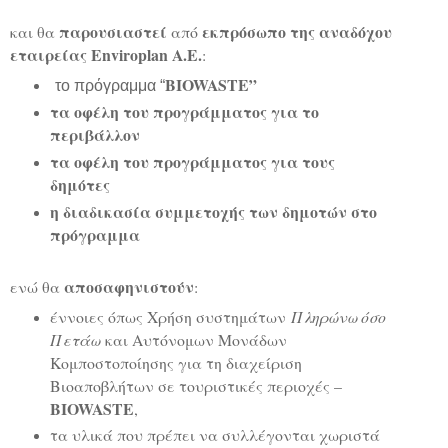
παρουσιαστεί
εκπρόσωπο
της αναδόχου
και θα
από
εταιρείας
Enviroplan
A
.
E
.
:
BIOWASTE
”
το πρόγραμμα “
τα οφέλη του προγράμματος για το
περιβάλλον
τα οφέλη του προγράμματος για τους
δημότες
η διαδικασία συμμετοχής των δημοτών στο
πρόγραμμα
αποσαφηνιστούν
ενώ θα
:
έννοιες όπως Χρήση συστημάτων
Πληρώνω όσο
Πετάω
και Αυτόνομων Μονάδων
Κομποστοποίησης για τη διαχείριση
Βιοαποβλήτων σε τουριστικές περιοχές –
BIOWASTE
,
τα υλικά που πρέπει να συλλέγονται χωριστά