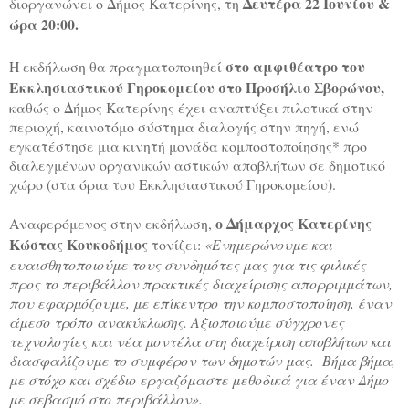
Δευτέρα 22 Ιουνίου &
διοργανώνει ο Δήμος Κατερίνης, τη
ώρα 20:00.
στο αμφιθέατρο του
Η εκδήλωση θα πραγματοποιηθεί
Εκκλησιαστικού Γηροκομείου στο Προσήλιο Σβορώνου,
καθώς ο Δήμος Κατερίνης έχει αναπτύξει πιλοτικά στην
περιοχή, καινοτόμο σύστημα διαλογής στην πηγή, ενώ
εγκατέστησε μια κινητή μονάδα κομποστοποίησης* προ
διαλεγμένων οργανικών αστικών αποβλήτων σε δημοτικό
χώρο (στα όρια του Εκκλησιαστικού Γηροκομείου).
ο Δήμαρχος Κατερίνης
Αναφερόμενος στην εκδήλωση,
Κώστας Κουκοδήμος
τονίζει:
«Ενημερώνουμε και
ευαισθητοποιούμε τους συνδημότες μας για τις φιλικές
προς το περιβάλλον πρακτικές διαχείρισης απορριμμάτων,
που εφαρμόζουμε, με επίκεντρο την κομποστοποίηση, έναν
άμεσο τρόπο ανακύκλωσης.
Α
ξιοποιούμε σύγχρονες
τεχνολογίες και νέα μοντέλα στη
διαχείριση αποβλήτων και
διασφαλίζουμε το συμφέρον των δημοτών μας.
Βήμα βήμα,
με στόχο και σχέδιο εργαζόμαστε μεθοδικά για έναν Δήμο
με σεβασμό στο περιβάλλον».