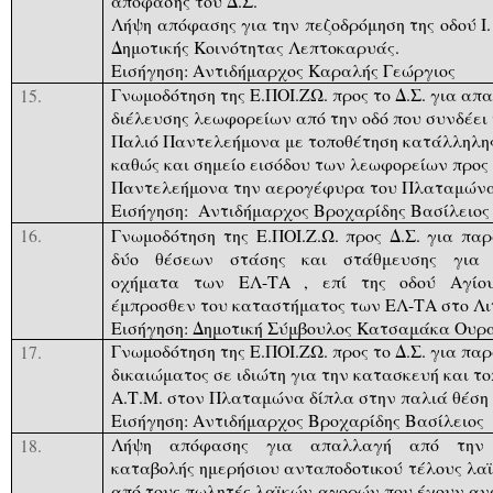
απόφασης του Δ.Σ.
Λήψη απόφασης για την πεζοδρόμηση της οδού Ι
Δημοτικής Κοινότητας Λεπτοκαρυάς.
Εισήγηση: Αντιδήμαρχος Καραλής Γεώργιος
Γνωμοδότηση της Ε.ΠΟΙ.ΖΩ. προς το Δ.Σ. για απ
15.
διέλευσης λεωφορείων από την οδό που συνδέει 
Παλιό Παντελεήμονα με τοποθέτηση κατάλληλη
καθώς και σημείο εισόδου των λεωφορείων προς
Παντελεήμονα την αερογέφυρα του Πλαταμών
Εισήγηση:
Αντιδήμαρχος Βροχαρίδης Βασίλειος
Γνωμοδότηση της Ε.ΠΟΙ.Ζ.Ω. προς Δ.Σ. για πα
16.
δύο θέσεων στάσης και στάθμευσης για 
οχήματα των ΕΛ-ΤΑ , επί της οδού Αγίου
έμπροσθεν του καταστήματος των ΕΛ-ΤΑ στο Λι
Εισήγηση: Δημοτική Σύμβουλος Κατσαμάκα Ουρ
Γνωμοδότηση της Ε.ΠΟΙ.ΖΩ. προς το Δ.Σ. για π
17.
δικαιώματος σε ιδιώτη για την κατασκευή και τ
Α.Τ.Μ. στον Πλαταμώνα δίπλα στην παλιά θέση 
Εισήγηση: Αντιδήμαρχος Βροχαρίδης Βασίλειος
Λήψη απόφασης για απαλλαγή από την 
18.
καταβολής ημερήσιου ανταποδοτικού τέλους λα
από τους πωλητές λαϊκών αγορών που έχουν αν