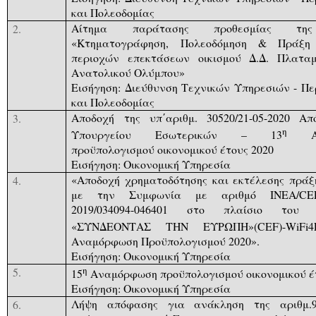
και Πολεοδομίας
Αίτημα παράτασης προθεσμίας της
2.
«Κτηματογράφηση, Πολεοδόμηση & Πράξη
περιοχών επεκτάσεων οικισμού Δ.Δ. Πλατα
Ανατολικού Ολύμπου»
Εισήγηση: Διεύθυνση Τεχνικών Υπηρεσιών - Πε
και Πολεοδομίας
Αποδοχή της υπ΄αριθμ. 30520/21-05-2020 Α
3.
η
Υπουργείου Εσωτερικών – 13
Ανα
προϋπολογισμού οικονομικού έτους 2020
Εισήγηση: Οικονομική Υπηρεσία
«Αποδοχή χρηματοδότησης και εκτέλεσης πρά
4.
με την Συμφωνία με αριθμό
INEA
/
CE
2019/034094-046401 στο πλαίσιο του 
«ΣΥΝΔΕΟΝΤΑΣ ΤΗΝ ΕΥΡΩΠΗ»(
CEF
)-
WiFi
4
Αναμόρφωση Προϋπολογισμού 2020».
Εισήγηση: Οικονομική Υπηρεσία
η
5.
15
Αναμόρφωση προϋπολογισμού οικονομικού έ
Εισήγηση:
Οικονομική Υπηρεσία
Λήψη απόφασης για ανάκληση της αριθμ.92
6.