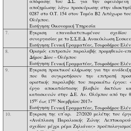
απόφασης του Δ.Σ. για την οφειλόμενη
αποζημίωσης λόγω προσκύρωσης στην ιδιοκτησί
0287 στο Ο.Τ. 154 στον Τομέα Β2 Λιτόχωρο το
Ολύμπου.
Εισήγηση:
Οικονομική Υπηρεσία
Έγκριση επαναδιατυπωμένου σχεδίου
7.
συνεργασίας με το Σ.Σ.Ε.Δ. Ανακύκλωση Συσκευ
Εισήγηση: Γενική Γραμματέας, Τσιφοδήμου Ελέ
Ορισμός επιτροπών παραλαβής προμηθειών-υπ
8.
Δήμου Δίου – Ολύμπου
Εισήγηση:
Γενική Γραμματέας, Τσιφοδήμου Ελέ
Έγκριση πρακτικού κλήρωσης για την ανάδειξ
9.
που θα συγκροτήσουν την επιτροπή προσ
οριστικής παραλαβής του παρακάτω έργου: 
έργο αποκατάστασης βλαβών δικτύων κ
κατασκευών στην Δ.Ε. Αν. Ολύμπου από την θ
ης
ης
15
έως 17
Νοεμβρίου 2017»
Εισήγηση:
Γενική Γραμματέας, Τσιφοδήμου Ελέ
Έγκριση της υπ΄αρ.
27/2020 μελέτης
του έργ
10.
«Ανάπλαση Παραλιακής Ζώνης Λεπτοκαρυά
σχεδίου μέχρι ρέμα Ζηλιάνας» προϋπολογισμού