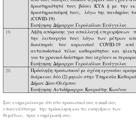
δραστηριότητά τους βάσει ΚΥΑ ή με την εκ
δραστηριοποίησή τους,
λόγω της πανδημίας το
(
COVID
-19)
Εισήγηση:
Δήμαρχος Γερολιόλιος Ευάγγελος
Λήψη απόφασης για απαλλαγή επιχειρήσεων
π
19.
την λειτουργία τους λόγω των μέτρων απο
διασποράς του κορωνοϊού
COVID
-19 από
ανταποδοτικό τέλος καθαριότητας και ηλεκτ
για το χρονικό διάστημα που ισχύουν οι περιορι
Εισήγηση:
Δήμαρχος Γερολιόλιος Ευάγγελος
Πρόσληψη προσωπικού με σχέση εργασίας ορισμ
20.
διάρκειας δύο (2) μηνών στην Υπηρεσία Καθαρι
Δήμου Δίου-Ολύμπου
Εισήγηση: Αντιδήμαρχος Κουριάτης Κων/νος
Σας ενημερώνουμε ότι στο προσωπικό σας e-mail σας
επισυνάπτουμε
την πρόσκληση και τις εισηγήσεις των
θεμάτων,
προς ενημέρωσή σας.