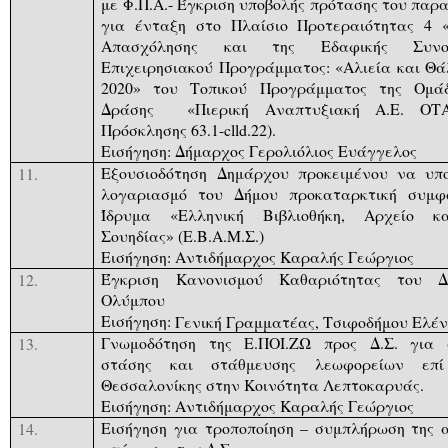
με Φ.Π.Α.-
Έγκριση υ
ποβολής πρότασης του παρ
για ένταξη στο Πλαίσιο Προτεραιότητας 4 
Απασχόλησης και της Εδαφικής Συνο
Επιχειρησιακού Προγράμματος: «Αλιεία και Θά
2020» του Τοπικού Προγράμματος της Ομάδ
Δράσης
«Πιερική Αναπτυξιακή Α.Ε. ΟΤΑ
Πρόσκλησης 63.1-
clld
.22).
Εισήγηση: Δήμαρχος Γερολιόλιος Ευάγγελος
Εξουσιοδότηση Δημάρχου προκειμένου να υπ
11.
λογαριασμό του Δήμου προκαταρκτική συμφ
Ίδρυμα «Ελληνική Βιβλιοθήκη, Αρχείο κ
Σουηδίας» (Ε.Β.Α.Μ.Σ.)
Εισήγηση: Αντιδήμαρχος Καραλής Γεώργιος
Έγκριση Κανονισμού Καθαριότητας του Δ
12.
Ολύμπου
Εισήγηση:
Γενική Γραμματέας, Τσιφοδήμου Ελέ
Γνωμοδότηση της Ε.ΠΟΙ.ΖΩ προς Δ.Σ. για 
13.
στάσης και στάθμευσης λεωφορείων επ
Θεσσαλονίκης στην Κοινότητα Λεπτοκαρυάς.
Εισήγηση: Αντιδήμαρχος Καραλής Γεώργιος
Εισήγηση για τροποποίηση – συμπλήρωση της α
14.