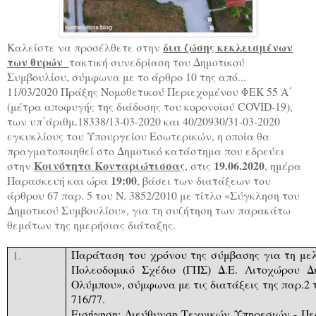
δια ζώσης κεκλεισμένων
Καλείστε να προσέλθετε στην
των θυρών
τακτική συνεδρίαση του Δημοτικού
Συμβουλίου, σύμφωνα με το άρθρο 10 της από...
11/03/2020 Πράξης Νομοθετικού Περιεχομένου ΦΕΚ 55 Α΄
(μέτρα αποφυγής της διάδοσης του κορονοϊού
COVID
-19),
των υπ΄άριθμ.18338/13-03-2020 και 40/20930/31-03-2020
εγκυκλίους του Υπουργείου Εσωτερικών, η οποία θα
πραγματοποιηθεί στο Δημοτικό κατάστημα που εδρεύει
Κοινότητα Κονταριώτισσας
19.06.2020
στην
, στις
, ημέρα
19:00
Παρασκευή
και ώρα
, βάσει των διατάξεων του
άρθρου 67 παρ. 5 του Ν. 3852/2010 με τίτλο «Σύγκληση του
Δημοτικού Συμβουλίου», για τη συζήτηση των παρακάτω
θεμάτων της ημερήσιας διάταξης.
Παράταση του χρόνου της σύμβασης για τη μελ
1.
Πολεοδομικό Σχέδιο (ΓΠΣ) Δ.Ε. Λιτοχώρου Δ
Ολύμπου», σύμφωνα με τις διατάξεις της παρ.2 τ
716/77.
Εισήγηση: Διεύθυνση Τεχνικών Υπηρεσιών - Πε