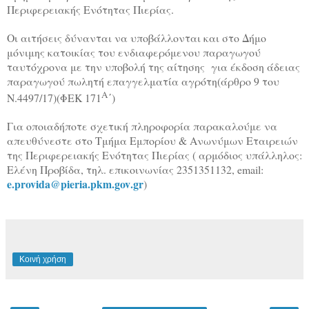
Περιφερειακής Ενότητας Πιερίας.
Οι αιτήσεις δύνανται να υποβάλλονται και στο Δήμο
μόνιμης κατοικίας του ενδιαφερόμενου παραγωγού
ταυτόχρονα με την υποβολή της αίτησης
για έκδοση άδειας
παραγωγού πωλητή επαγγελματία αγρότη(άρθρο 9 του
Α
Ν.4497/17)(ΦΕΚ 171
΄)
Για οποιαδήποτε σχετική πληροφορία παρακαλούμε να
απευθύνεστε στο Τμήμα Εμπορίου & Ανωνύμων Εταιρειών
της Περιφερειακής Ενότητας Πιερίας ( αρμόδιος υπάλληλος:
Ελένη Προβίδα, τηλ. επικοινωνίας 2351351132,
email
:
e
.
provida
@
pieria
.
pkm
.
gov
.
gr
)
Κοινή χρήση