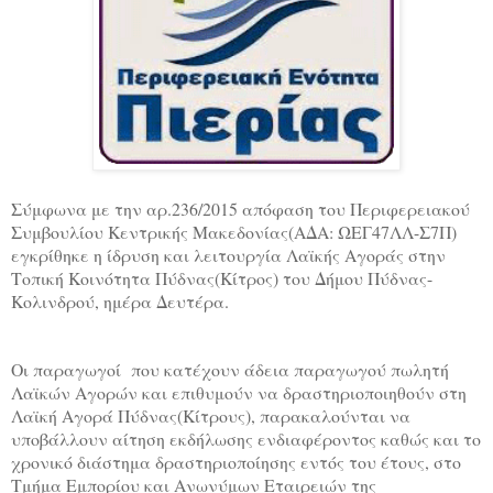
Σύμφωνα με την αρ.236/2015 απόφαση του Περιφερειακού
Συμβουλίου Κεντρικής Μακεδονίας(ΑΔΑ: ΩΕΓ47ΛΛ-Σ7Π)
εγκρίθηκε η ίδρυση και λειτουργία Λαϊκής Αγοράς στην
Τοπική Κοινότητα Πύδνας(Κίτρος) του Δήμου Πύδνας-
Κολινδρού, ημέρα Δευτέρα.
Οι παραγωγοί
που κατέχουν άδεια παραγωγού πωλητή
Λαϊκών Αγορών και επιθυμούν να δραστηριοποιηθούν στη
Λαϊκή Αγορά Πύδνας(Κίτρους), παρακαλούνται να
υποβάλλουν αίτηση εκδήλωσης ενδιαφέροντος καθώς και το
χρονικό διάστημα δραστηριοποίησης εντός του έτους, στο
Τμήμα Εμπορίου και Ανωνύμων Εταιρειών της