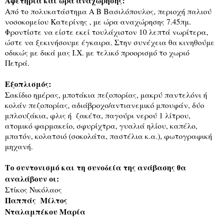
Αφετηρία
και
ώρα
αναχώρησης
:
Από το πολυκατάστημα Α Β Βασιλόπουλος, περιοχή παλιού
νοσοκομείου Κατερίνης , με ώρα αναχώρησης 7.45πμ.
Φροντίστε
να
είστε
εκεί
τουλάχιστον
10
λε
π
τά
νωρίτερα
,
ώστε
να
ξεκινήσουμε
έγκαιρα
.
Στην συνέχεια θα κινηθούμε
οδικώς με δικά μας Ι.Χ. με τελικό προορισμό το χωριό
Πετρά.
Εξο
π
λισμός
:
Σακίδιο
ημέρας
,
μ
π
οτάκια
π
εζο
π
ορίας
,
μακρύ
π
αντελόνι
ή
κολάν
π
εζο
π
ορίας
,
αδιάβροχο
/
αντιανεμικό
μ
π
ουφάν
,
δύο
μ
π
λουζάκια
,
φλις ή
ζακέτα
, π
αγούρι
νερού
1
λίτρου
,
ατομικό
φαρμακείο
,
σφυρίχτρα
,
γυαλιά
ηλίου
,
κα
π
έλο
,
μ
π
ατόν
,
κολατσιό
(
σοκολάτα
, π
αστέλια
κ
.
α
.),
φωτογραφική
μηχανή
.
Το
συντονισμό
και
τη
συνοδεία
της
ανάβασης
θα
αναλάβουν
οι
:
Στίκος Νικόλαος
Παππάς
Μίλτος
Νταλαμπέκου Μαρία