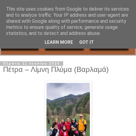
This site uses cookies from Google to deliver its services
and to analyze traffic. Your IP address and user-agent are
shared with Google along with performance and security
metrics to ensure quality of service, generate usage
statistics, and to detect and address abuse.
LEARN MORE
GOT IT
Πέμπτη 11 Ιουνίου 2020
Πέτρα – Λίμνη Πλύμα (Βαρλαμά)