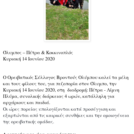
Όλυμ
π
ος
– Πέτρα & Κοκκινοπλός
Κυριακή
14
Ιουνίου
2020
Ο
Ορειβατικός
Σύλλογος
Βροντούς
Ολύμ
π
ου
καλεί
τα
μέλη
και
τους
φίλους
του
,
για
π
εζο
π
ορία
στον
Όλυμ
π
ο
,
την
Κυριακή
14
Ιουνίου
2020,
στη
διαδρομή
:
Πέτρα -
Λίμνη
Πλύμα, συνολικής διάρκειας 4 ωρών, κατάλληλη για
αρχάριους και παιδιά.
Οι
ώρες
π
ορείας
υ
π
ολογίζονται
κατά
π
ροσέγγιση
και
εξαρτώνται
α
π
ό
τις
καιρικές
συνθήκες
και
την
ομοιογένεια
της
ορειβατικής
ομάδας
.