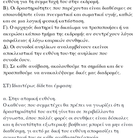
ευθύνη
για
τη
συμμετοχή
του
στην
εκδρομή
.
Β
).
Οι
δραστηριότητες
π
ου
π
αρέχονται
είναι
διαθέσιμες
σε
ο
π
οιονδή
π
οτε
είναι
π
νευματικά
και
σωματικά
υγιής
,
καθώς
και
σε
μια
λογική
φυσική
κατάσταση
.
Γ
).
Ο
αρχηγός
διατηρεί
το
δικαίωμα
να
τρο
π
ο
π
οιήσει
ή
να
ακυρώσει
κά
π
οιο
τμήμα
της
εκδρομής
αν
συντρέχουν
λόγοι
ασφάλειας
ή
λόγω
καιρικών
συνθηκών
.
Δ
).
Οι
συνοδοί
ανηλίκων
αναλαμβάνουν
εκείνοι
α
π
οκλειστικά
την
ευθύνη
του
-
της
ανηλίκου
π
ου
συνοδεύουν
.
Ε
).
Σε
κάθε
ανάβαση
,
ακολουθούμε
τα
σημάδια
και
δεν
π
ροσ
π
αθούμε
να
ανακαλύψουμε
δικές
μας
διαδρομές
.
ΣΤ) Ιδιαιτέρως δίδεται έμφαση:
α. Στην ατομική ευθύνη.
Ο καθένας που συμμετέχει θα πρέπει να γνωρίζει ότι η
δραστηριότητά του αυτή γίνεται σε περιβάλλοντα
άγνωστα, όπου πολλές φορές οι συνθήκες είναι δύσκολες
και η δυνατότητα εξωτερικής βοήθειας μπορεί να μην είναι
διαθέσιμη, γι αυτό με δική του ευθύνη αποφασίζει τη
συμμετοχή του σε κάθε ανάβαση/πεζοπορία.