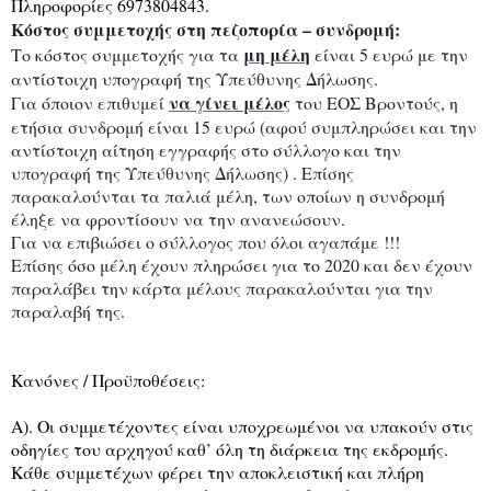
Πληροφορίες
6973804843.
Κόστος
συμμετοχής
στη
π
εζο
π
ορία
–
συνδρομή
:
μη
μέλη
Το
κόστος
συμμετοχής
για
τα
είναι
5
ευρώ
με
την
αντίστοιχη
υ
π
ογραφή
της
Υ
π
εύθυνης
Δήλωσης
.
να
γίνει
μέλος
Για
ό
π
οιον
ε
π
ιθυμεί
του
ΕΟΣ
Βροντούς
,
η
ετήσια
συνδρομή
είναι
15
ευρώ
(
αφού
συμ
π
ληρώσει
και
την
αντίστοιχη
αίτηση
εγγραφής
στο
σύλλογο
και
την
υ
π
ογραφή
της
Υ
π
εύθυνης
Δήλωσης
) .
Ε
π
ίσης
π
αρακαλούνται
τα
π
αλιά
μέλη
,
των
ο
π
οίων
η
συνδρομή
έληξε
να
φροντίσουν
να
την
ανανεώσουν
.
Για
να
ε
π
ιβιώσει
ο
σύλλογος
π
ου
όλοι
αγα
π
άμε
!!!
Ε
π
ίσης
όσο
μέλη
έχουν
π
ληρώσει
για
το
2020
και
δεν
έχουν
π
αραλάβει
την
κάρτα
μέλους
π
αρακαλούνται
για
την
π
αραλαβή
της
.
Κανόνες
/
Προϋ
π
οθέσεις
:
Α
).
Οι
συμμετέχοντες
είναι
υ
π
οχρεωμένοι
να
υ
π
ακούν
στις
οδηγίες
του
αρχηγού
καθ
’
όλη
τη
διάρκεια
της
εκδρομής
.
Κάθε
συμμετέχων
φέρει
την
α
π
οκλειστική
και
π
λήρη