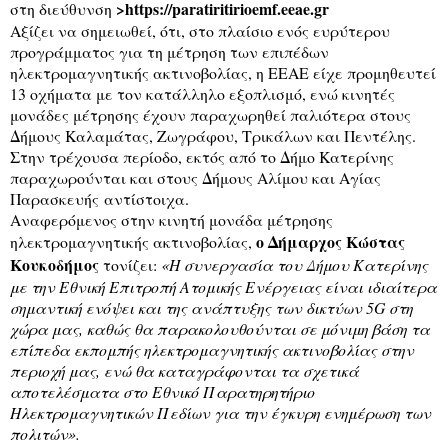
>
https://paratiritirioemf.eeae.gr
στη διεύθυνση
Αξίζει να σημειωθεί, ότι, στο πλαίσιο ενός ευρύτερου
προγράμματος για τη μέτρηση των επιπέδων
ηλεκτρομαγνητικής ακτινοβολίας, η ΕΕΑΕ είχε προμηθευτεί
13 οχήματα με τον κατάλληλο εξοπλισμό, ενώ
κινητές
μονάδες μέτρησης έχουν παραχωρηθεί παλιότερα στους
Δήμους Καλαμάτας, Ζωγράφου, Τρικάλων και Πεντέλης.
Στην τρέχουσα περίοδο, εκτός από το Δήμο Κατερίνης
παραχωρούνται και στους Δήμους Αλίμου και Αγίας
Παρασκευής αντίστοιχα.
Αναφερόμενος στην κινητή μονάδα μέτρησης
ο Δήμαρχος Κώστας
ηλεκτρομαγνητικής ακτινοβολίας,
Κουκοδήμος
τονίζει:
«Η συνεργασία του Δήμου Κατερίνης
με την Εθνική Επιτροπή Ατομικής Ενέργειας είναι ιδιαίτερα
σημαντική ενόψει και της ανάπτυξης των δικτύων 5G στη
χώρα μας, καθώς θα παρακολουθούνται σε μόνιμη βάση τα
επίπεδα εκπομπής ηλεκτρομαγνητικής ακτινοβολίας στην
περιοχή μας, ενώ θα καταγράφονται τα σχετικά
αποτελέσματα στο Εθνικό Παρατηρητήριο
Ηλεκτρομαγνητικών Πεδίων για την έγκυρη ενημέρωση των
πολιτών».