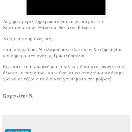
Άσχημες μέρες ξημέρωσαν για το χωριό μας την
Κονταριώτισσα. Θάνατοι, θάνατοι, θάνατοι!
Χτες ο αγαπημένος μας...
παππούς Σπύρος Νταλαμπέρας, ο Σταύρος Χατζηστογίου
και σήμερα ο Θεοχάρης Τρικαλόπουλος.
Εκφράζω τα ειλικρινή μου συλλυπητήρια στις οικογένειες
όλων των θανόντων και εύχομαι να αποχτήσουν δύναμη
για να αντέξουν τα δυνατά χτυπήματα της μοίρας!
Καργιώτης Ν.