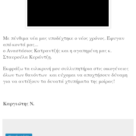
Με πένθιμα νέα μας υποδέχτηκε ο νέος χρόνος. Έφυγαν
από κοντά μας...
ο Αναστάσιος Κατραντζής και η αγαπημένη μας κ.
Σταυρούλα Κυράντζη.
Εκφράζω τα ειλικρινή μου συλλυπητήρια στις οικογένειες
όλων των θανόντων
και εύχομαι να αποχτήσουν δύναμη
για να αντέξουν τα δυνατά χτυπήματα της μοίρας!
Καργιώτης Ν.