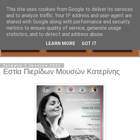
This site uses cookies from Google to deliver its services
and to analyze traffic. Your IP address and user-agent are
shared with Google along with performance and security
metrics to ensure quality of service, generate usage
statistics, and to detect and address abuse.
LEARN MORE
GOT IT
Τετάρτη 1 Ιουνίου 2022
Εστία Πιερίδων Μουσών Κατερίνης